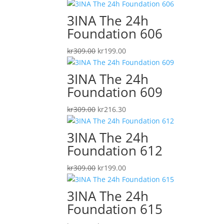
ursprungliga
nuvarande
priset
priset
3INA The 24h
var:
är:
Foundation 606
kr309.00.
kr216.30.
Det
Det
kr
309.00
kr
199.00
ursprungliga
nuvarande
priset
priset
3INA The 24h
var:
är:
Foundation 609
kr309.00.
kr199.00.
Det
Det
kr
309.00
kr
216.30
ursprungliga
nuvarande
priset
priset
3INA The 24h
var:
är:
Foundation 612
kr309.00.
kr216.30.
Det
Det
kr
309.00
kr
199.00
ursprungliga
nuvarande
priset
priset
3INA The 24h
var:
är:
Foundation 615
kr309.00.
kr199.00.