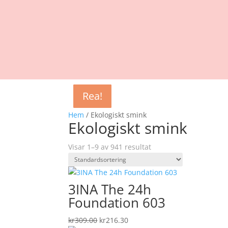
Rea!
Rea!
Rea!
Rea!
Rea!
Rea!
Rea!
Rea!
Rea!
Hem
/ Ekologiskt smink
Ekologiskt smink
Visar 1–9 av 941 resultat
3INA The 24h
Foundation 603
Det
Det
kr
309.00
kr
216.30