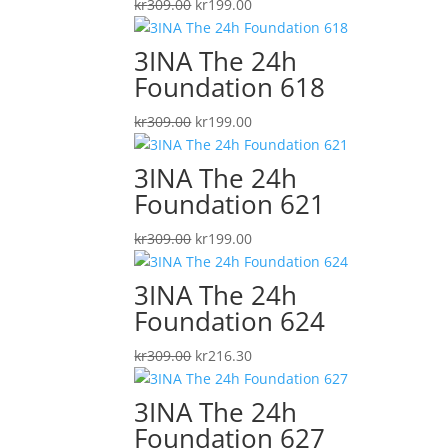
Det
Det
kr
309.00
kr
199.00
ursprungliga
nuvarande
priset
priset
3INA The 24h
var:
är:
Foundation 618
kr309.00.
kr199.00.
Det
Det
kr
309.00
kr
199.00
ursprungliga
nuvarande
priset
priset
3INA The 24h
var:
är:
Foundation 621
kr309.00.
kr199.00.
Det
Det
kr
309.00
kr
199.00
ursprungliga
nuvarande
priset
priset
3INA The 24h
var:
är:
Foundation 624
kr309.00.
kr199.00.
Det
Det
kr
309.00
kr
216.30
ursprungliga
nuvarande
priset
priset
3INA The 24h
var:
är:
Foundation 627
kr309.00.
kr216.30.