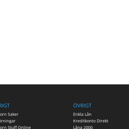
RIGT
ÖVRIGT
orn Saker
Enkla Lån
örningar
Kreditkonto Direkt
orn Stuff Online
Låna 2000