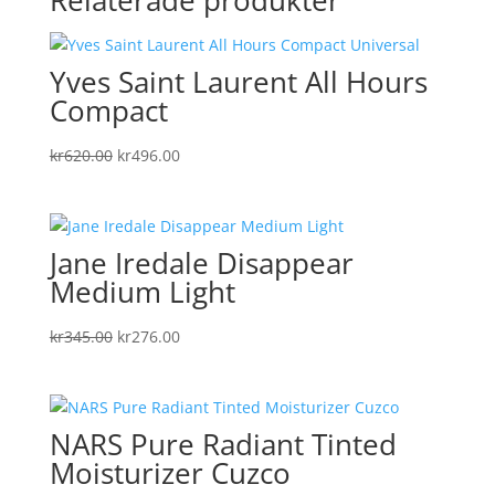
Relaterade produkter
Yves Saint Laurent All Hours
Compact
Det
Det
kr
620.00
kr
496.00
ursprungliga
nuvarande
priset
priset
var:
är:
Jane Iredale Disappear
kr620.00.
kr496.00.
Medium Light
Det
Det
kr
345.00
kr
276.00
ursprungliga
nuvarande
priset
priset
var:
är:
NARS Pure Radiant Tinted
kr345.00.
kr276.00.
Moisturizer Cuzco