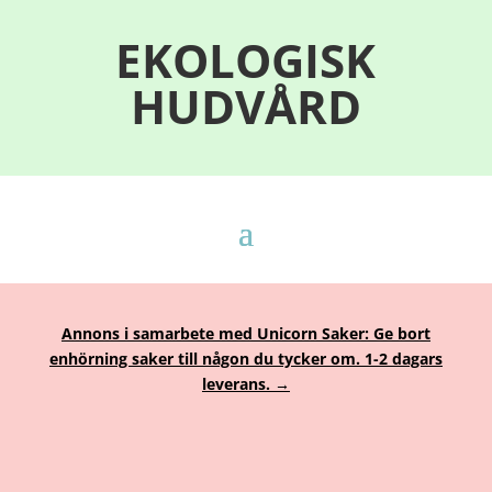
EKOLOGISK
HUDVÅRD
Annons i samarbete med Unicorn Saker: Ge bort
enhörning saker till någon du tycker om. 1-2 dagars
leverans. →