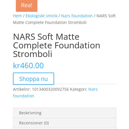
Rea!
Rea!
Hem
/
Ekologiskt smink
/
Nars foundation
/ NARS Soft
Matte Complete Foundation Stromboli
NARS Soft Matte
Complete Foundation
Stromboli
kr
460.00
Shoppa nu
Artikelnr:
1013400320092756
Kategori:
Nars
foundation
Beskrivning
Recensioner (0)