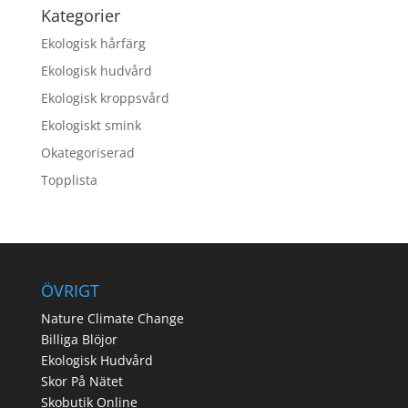
Kategorier
Ekologisk hårfärg
Ekologisk hudvård
Ekologisk kroppsvård
Ekologiskt smink
Okategoriserad
Topplista
ÖVRIGT
Nature Climate Change
Billiga Blöjor
Ekologisk Hudvård
Skor På Nätet
Skobutik Online