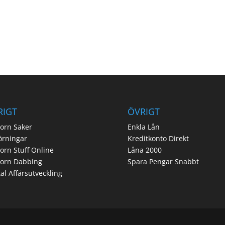
RIGT
ÖVRIGT
orn Saker
Enkla Lån
örningar
Kreditkonto Direkt
orn Stuff Online
Låna 2000
corn Dabbing
Spara Pengar Snabbt
tal Affärsutveckling