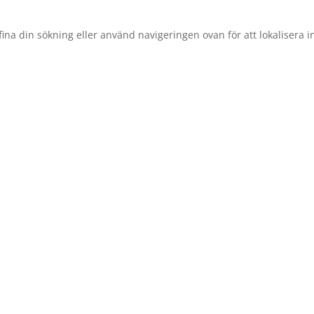
ina din sökning eller använd navigeringen ovan för att lokalisera i
gistrera dig på v
nyhetsbrev här.
ste nytt, inspiration och erbjudanden direkt i din mejl-