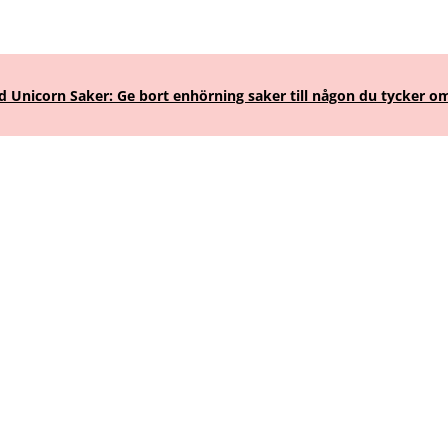
Unicorn Saker: Ge bort enhörning saker till någon du tycker om
iktsvård och ekologisk ansiktskräm me