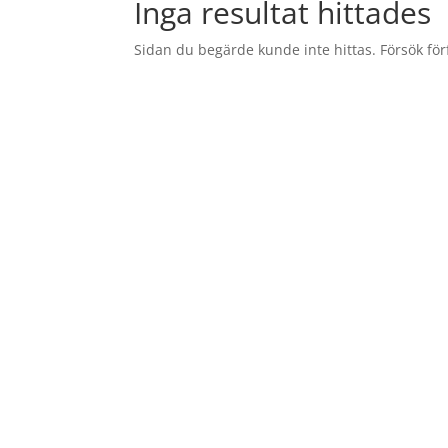
Inga resultat hittades
Sidan du begärde kunde inte hittas. Försök förf
Re
Få sena