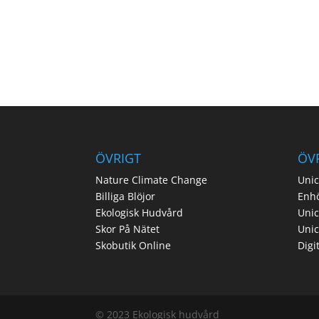
ÖVRIGT
ÖV
Nature Climate Change
Unic
Billiga Blöjor
Enh
Ekologisk Hudvård
Unic
Skor På Nätet
Uni
Skobutik Online
Digi
© 2023 Ekologisk hudvård