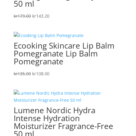
50 ml
Det
Det
kr
179.00
kr
143.20
ursprungliga
nuvarande
priset
priset
var:
är:
Ecooking Skincare Lip Balm
kr179.00.
kr143.20.
Pomegranate Lip Balm
Pomegranate
Det
Det
kr
135.00
kr
108.00
ursprungliga
nuvarande
priset
priset
var:
är:
kr135.00.
kr108.00.
Lumene Nordic Hydra
Intense Hydration
Moisturizer Fragrance-Free
50 ml