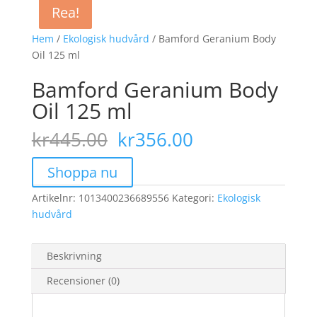
Rea!
Rea!
Rea!
Hem
/
Ekologisk hudvård
/ Bamford Geranium Body
Oil 125 ml
Bamford Geranium Body
Oil 125 ml
Det
Det
kr
445.00
kr
356.00
ursprungliga
nuvarande
priset
priset
Shoppa nu
var:
är:
Artikelnr:
1013400236689556
kr445.00.
Kategori:
kr356.00.
Ekologisk
hudvård
Beskrivning
Recensioner (0)