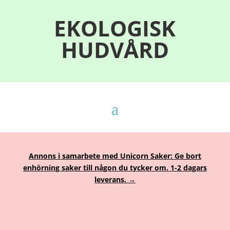
EKOLOGISK
HUDVÅRD
Annons i samarbete med Unicorn Saker: Ge bort
enhörning saker till någon du tycker om. 1-2 dagars
leverans. →