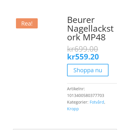
Beurer
Rea!
Nagellackst
ork MP48
Det
kr
699.00
ursprun
Det
kr
559.20
priset
nuvaran
var:
priset
Shoppa nu
kr699.0
är:
kr559.20
Artikelnr:
1013400580377703
Kategorier:
Fotvård
,
Kropp