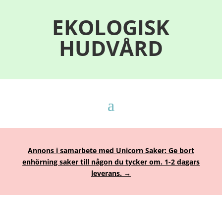
EKOLOGISK
HUDVÅRD
Annons i samarbete med Unicorn Saker: Ge bort
enhörning saker till någon du tycker om. 1-2 dagars
leverans. →