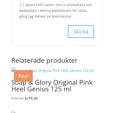
Spara mitt namn, min e-postadress och
webbplats i denna webbläsare till nästa
gång jag skriver en kommentar.
Relaterade produkter
Rea!
Soap & Glory Original Pink
Heel Genius 125 ml
Det
Det
kr
99.00
kr
79.20
ursprungliga
nuvarande
priset
priset