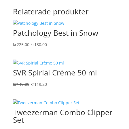
Relaterade produkter
Patchology Best in Snow
Det
Det
kr
225.00
kr
180.00
ursprungliga
nuvarande
priset
priset
var:
är:
SVR Spirial Crème 50 ml
kr225.00.
kr180.00.
Det
Det
kr
149.00
kr
119.20
ursprungliga
nuvarande
priset
priset
var:
är:
Tweezerman Combo Clipper
kr149.00.
kr119.20.
Set