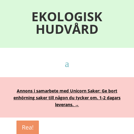
EKOLOGISK
HUDVÅRD
Annons i samarbete med Unicorn Saker: Ge bort
enhörning saker till någon du tycker om. 1-2 dagars
leverans. →
Rea!
Rea!
Rea!