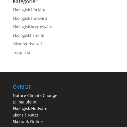
Kategorier
Ekologisk hårfärg
Ekologisk hudvård
Ekologisk kroppsvård
Ekologiskt smink
Okategoriserad
Topplista
ÖVRIGT
Nature Climate Change
Billiga Blöjor
Ekologisk Hudvård
Skor På Nätet
Skobutik Online