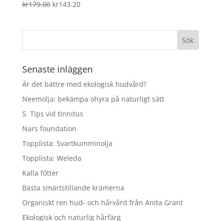
Det
Det
kr
179.00
kr
143.20
ursprungliga
nuvarande
priset
priset
var:
är:
kr179.00.
kr143.20.
Senaste inläggen
Är det bättre med ekologisk hudvård?
Neemolja: bekämpa ohyra på naturligt sätt
5. Tips vid tinnitus
Nars foundation
Topplista: Svartkumminolja
Topplista: Weleda
Kalla fötter
Bästa smärtstillande krämerna
Organiskt ren hud- och hårvård från Anita Grant
Ekologisk och naturlig hårfärg