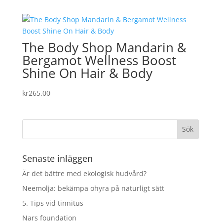
priset
priset
var:
är:
kr419.00.
kr335.20.
The Body Shop Mandarin &
Bergamot Wellness Boost
Shine On Hair & Body
kr
265.00
Senaste inläggen
Är det bättre med ekologisk hudvård?
Neemolja: bekämpa ohyra på naturligt sätt
5. Tips vid tinnitus
Nars foundation