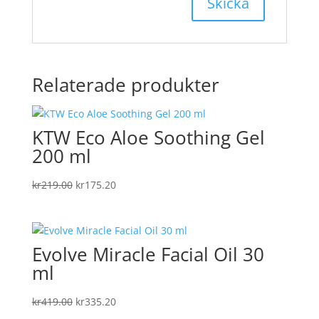
Relaterade produkter
KTW Eco Aloe Soothing Gel
200 ml
Det
Det
kr
219.00
kr
175.20
ursprungliga
nuvarande
priset
priset
var:
är:
Evolve Miracle Facial Oil 30
kr219.00.
kr175.20.
ml
Det
Det
kr
419.00
kr
335.20
ursprungliga
nuvarande