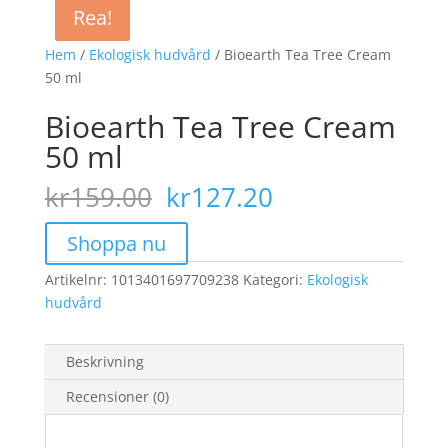
Rea!
Rea!
Rea!
Hem
/
Ekologisk hudvård
/ Bioearth Tea Tree Cream
50 ml
Bioearth Tea Tree Cream
50 ml
Det
Det
kr
159.00
kr
127.20
ursprungliga
nuvarande
priset
priset
Shoppa nu
var:
är:
Artikelnr:
1013401697709238
kr159.00.
Kategori:
kr127.20.
Ekologisk
hudvård
Beskrivning
Recensioner (0)