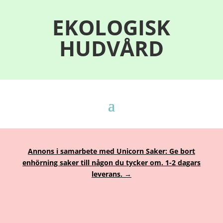
EKOLOGISK
HUDVÅRD
Annons i samarbete med Unicorn Saker: Ge bort
enhörning saker till någon du tycker om. 1-2 dagars
leverans. →