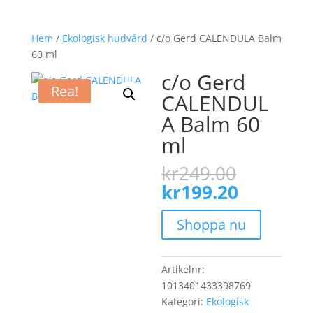
Hem
/
Ekologisk hudvård
/ c/o Gerd CALENDULA Balm
60 ml
c/o Gerd
Rea!
CALENDUL
A Balm 60
ml
Det
kr
249.00
ursprun
Det
kr
199.20
priset
nuvaran
var:
priset
Shoppa nu
kr249.0
är:
kr199.20
Artikelnr:
1013401433398769
Kategori:
Ekologisk