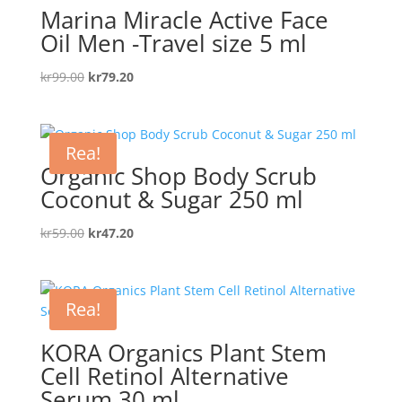
Marina Miracle Active Face
Oil Men -Travel size 5 ml
Det
Det
kr
99.00
kr
79.20
ursprungliga
nuvarande
priset
priset
var:
är:
Rea!
kr99.00.
kr79.20.
Organic Shop Body Scrub
Coconut & Sugar 250 ml
Det
Det
kr
59.00
kr
47.20
ursprungliga
nuvarande
priset
priset
var:
är:
Rea!
kr59.00.
kr47.20.
KORA Organics Plant Stem
Cell Retinol Alternative
Serum 30 ml