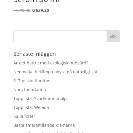
Det
Det
kr
799.00
kr
639.20
ursprungliga
nuvarande
priset
priset
var:
är:
kr799.00.
kr639.20.
Senaste inläggen
Är det bättre med ekologisk hudvård?
Neemolja: bekämpa ohyra på naturligt sätt
5. Tips vid tinnitus
Nars foundation
Topplista: Svartkumminolja
Topplista: Weleda
Kalla fötter
Bästa smärtstillande krämerna