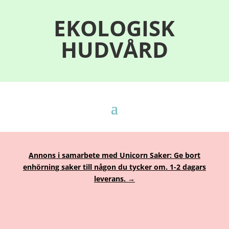
EKOLOGISK
HUDVÅRD
Annons i samarbete med Unicorn Saker: Ge bort
enhörning saker till någon du tycker om. 1-2 dagars
leverans. →