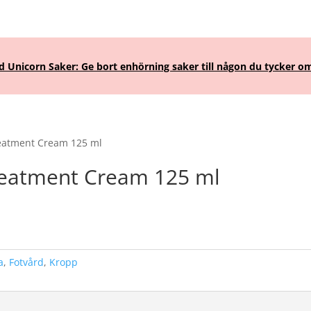
Unicorn Saker: Ge bort enhörning saker till någon du tycker om
reatment Cream 125 ml
Treatment Cream 125 ml
ande
00.
a
,
Fotvård
,
Kropp