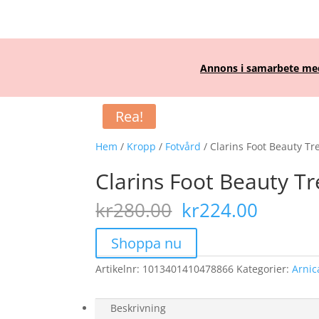
Annons i samarbete med 
Rea!
Hem
/
Kropp
/
Fotvård
/ Clarins Foot Beauty T
Clarins Foot Beauty 
Det
Det
kr
280.00
kr
224.00
ursprungliga
nuvar
priset
priset
Shoppa nu
var:
är:
Artikelnr:
1013401410478866
kr280.00.
Kategorier:
kr224.
Arnic
Beskrivning