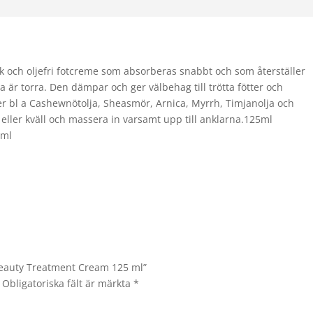
k och oljefri fotcreme som absorberas snabbt och som återställer
a är torra. Den dämpar och ger välbehag till trötta fötter och
ller bl a Cashewnötolja, Sheasmör, Arnica, Myrrh, Timjanolja och
ller kväll och massera in varsamt upp till anklarna.125ml
 ml
 Beauty Treatment Cream 125 ml”
Obligatoriska fält är märkta
*