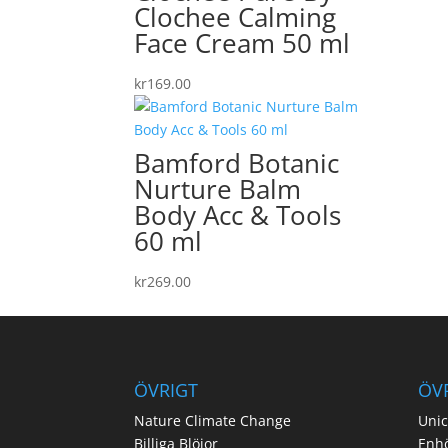
Clochee Calming
Face Cream 50 ml
kr
169.00
Bamford Botanic
Nurture Balm
Body Acc & Tools
60 ml
kr
269.00
ÖVRIGT
ÖV
Nature Climate Change
Unic
Billiga Blöjor
Enh