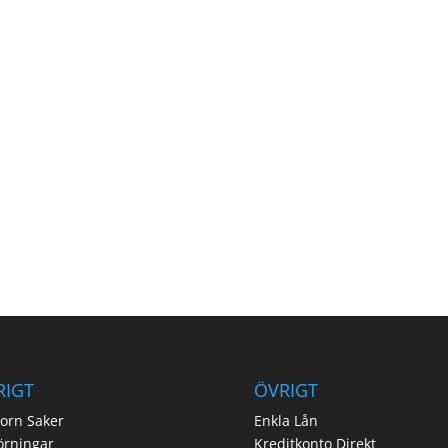
RIGT
ÖVRIGT
orn Saker
Enkla Lån
örningar
Kreditkonto Direkt