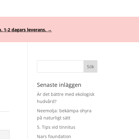
. 1-2 dagars leverans. →
Senaste inläggen
Är det bättre med ekologisk
hudvård?
Neemolja: bekämpa ohyra
på naturligt sätt
5. Tips vid tinnitus
Nars foundation