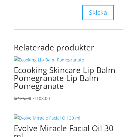
Relaterade produkter
Ecooking Skincare Lip Balm
Pomegranate Lip Balm
Pomegranate
Det
Det
kr
135.00
kr
108.00
ursprungliga
nuvarande
priset
priset
var:
är:
Evolve Miracle Facial Oil 30
kr135.00.
kr108.00.
ml