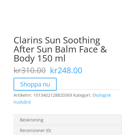
Clarins Sun Soothing
After Sun Balm Face &
Body 150 ml
Det
Det
kr
310.00
kr
248.00
ursprungliga
nuvarande
priset
priset
Shoppa nu
var:
är:
Artikelnr:
1013402128820369
kr310.00.
Kategori:
kr248.00.
Ekologisk
hudvård
Beskrivning
Recensioner (0)