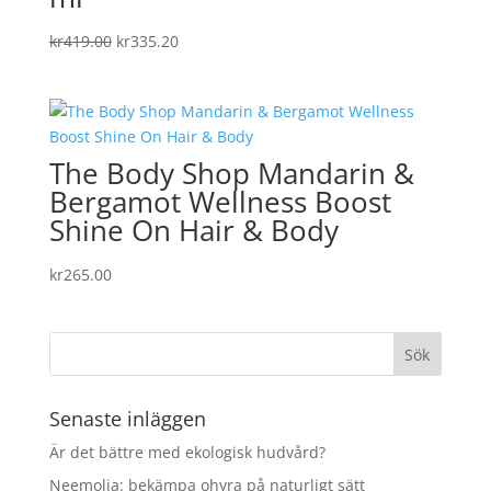
Det
Det
kr
419.00
kr
335.20
ursprungliga
nuvarande
priset
priset
var:
är:
kr419.00.
kr335.20.
The Body Shop Mandarin &
Bergamot Wellness Boost
Shine On Hair & Body
kr
265.00
Senaste inläggen
Är det bättre med ekologisk hudvård?
Neemolja: bekämpa ohyra på naturligt sätt