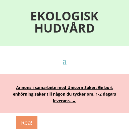
EKOLOGISK
HUDVÅRD
Annons i samarbete med Unicorn Saker: Ge bort
enhörning saker till någon du tycker om. 1-2 dagars
leverans. →
Rea!
Rea!
Rea!