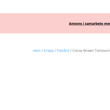
Annons i samarbete med 
Hem
/
Kropp
/
Fotvård
/ Cocoa Brown Tontourin