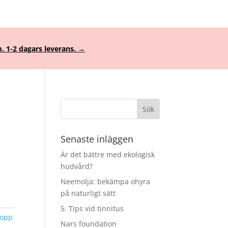
. 1-2 dagars leverans. →
Senaste inläggen
Är det bättre med ekologisk
hudvård?
Neemolja: bekämpa ohyra
på naturligt sätt
5. Tips vid tinnitus
ropp
Nars foundation