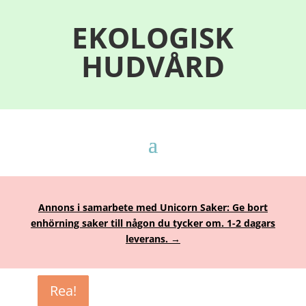
EKOLOGISK
HUDVÅRD
Annons i samarbete med Unicorn Saker: Ge bort
enhörning saker till någon du tycker om. 1-2 dagars
leverans. →
Rea!
Rea!
Rea!