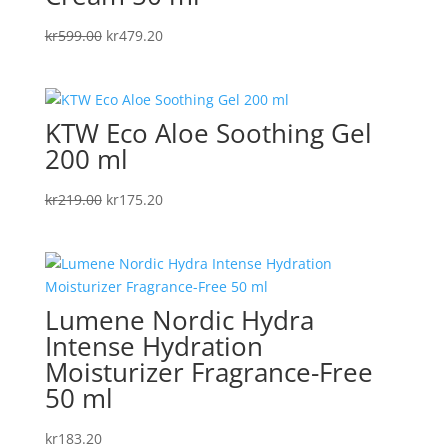
Det
Det
kr
599.00
kr
479.20
ursprungliga
nuvarande
priset
priset
var:
är:
KTW Eco Aloe Soothing Gel
kr599.00.
kr479.20.
200 ml
Det
Det
kr
219.00
kr
175.20
ursprungliga
nuvarande
priset
priset
var:
är:
kr219.00.
kr175.20.
Lumene Nordic Hydra
Intense Hydration
Moisturizer Fragrance-Free
50 ml
kr
183.20