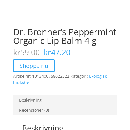
Dr. Bronner’s Peppermint
Organic Lip Balm 4 g
Det
Det
kr
59.00
kr
47.20
ursprungliga
nuvarande
priset
priset
Shoppa nu
var:
är:
Artikelnr:
1013400758022322
kr59.00.
kr47.20.
Kategori:
Ekologisk
hudvård
Beskrivning
Recensioner (0)
Beskrivning