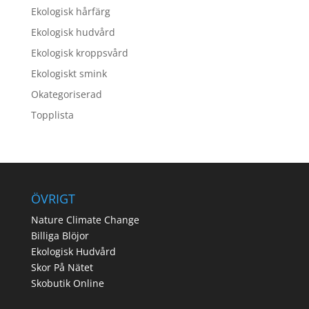
Ekologisk hårfärg
Ekologisk hudvård
Ekologisk kroppsvård
Ekologiskt smink
Okategoriserad
Topplista
ÖVRIGT
Nature Climate Change
Billiga Blöjor
Ekologisk Hudvård
Skor På Nätet
Skobutik Online