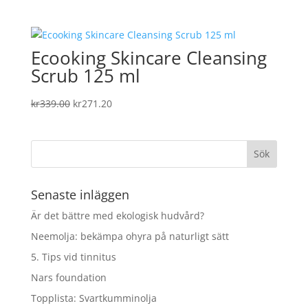
ursprungliga
nuvarande
priset
priset
var:
är:
Ecooking Skincare Cleansing
kr219.00.
kr175.20.
Scrub 125 ml
Det
Det
kr
339.00
kr
271.20
ursprungliga
nuvarande
priset
priset
var:
är:
kr339.00.
kr271.20.
Senaste inläggen
Är det bättre med ekologisk hudvård?
Neemolja: bekämpa ohyra på naturligt sätt
5. Tips vid tinnitus
Nars foundation
Topplista: Svartkumminolja