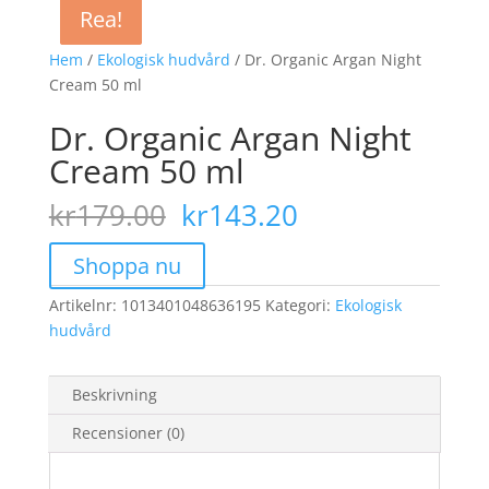
Rea!
Rea!
Rea!
Rea!
Hem
/
Ekologisk hudvård
/ Dr. Organic Argan Night
Cream 50 ml
Dr. Organic Argan Night
Cream 50 ml
Det
Det
kr
179.00
kr
143.20
ursprungliga
nuvarande
priset
priset
Shoppa nu
var:
är:
Artikelnr:
1013401048636195
kr179.00.
Kategori:
kr143.20.
Ekologisk
hudvård
Beskrivning
Recensioner (0)