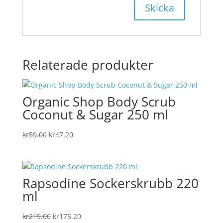
Relaterade produkter
Organic Shop Body Scrub
Coconut & Sugar 250 ml
Det
Det
kr
59.00
kr
47.20
ursprungliga
nuvarande
priset
priset
var:
är:
Rapsodine Sockerskrubb 220
kr59.00.
kr47.20.
ml
Det
Det
kr
219.00
kr
175.20