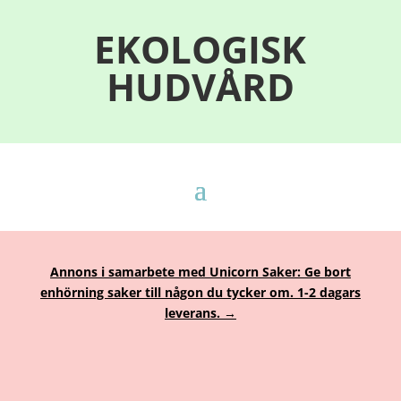
EKOLOGISK
HUDVÅRD
Annons i samarbete med Unicorn Saker: Ge bort
enhörning saker till någon du tycker om. 1-2 dagars
leverans. →