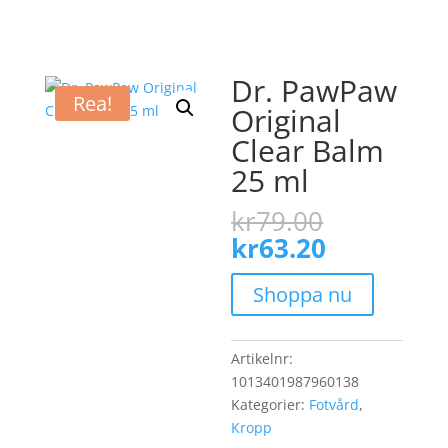
Dr. PawPaw
Rea!
Original
Clear Balm
25 ml
Det
kr
79.00
ursprungl
Det
kr
63.20
priset
nuvarand
var:
priset
Shoppa nu
kr79.00.
är:
kr63.20.
Artikelnr:
1013401987960138
Kategorier:
Fotvård
,
Kropp