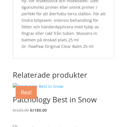
hy- För insektsstick och insektsbett- Som
ögonsminks primer eller smink primer /
perfekt för att återfukta torra ställen- För att
lindra blöjexem- Intensiv behandling för
fötter och händerApplicera med hjälp av
fingrar eller rakt från tuben. Massera in
balmen på önskad plats.25 ml
Dr. PawPaw Original Clear Balm 25 ml
Relaterade produkter
Rea!
Patchology Best in Snow
Det
Det
kr
225.00
kr
180.00
ursprungliga
nuvarande
priset
priset