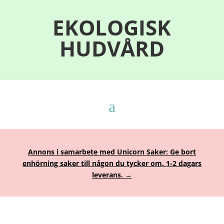
EKOLOGISK
HUDVÅRD
Annons i samarbete med Unicorn Saker: Ge bort
enhörning saker till någon du tycker om. 1-2 dagars
leverans. →