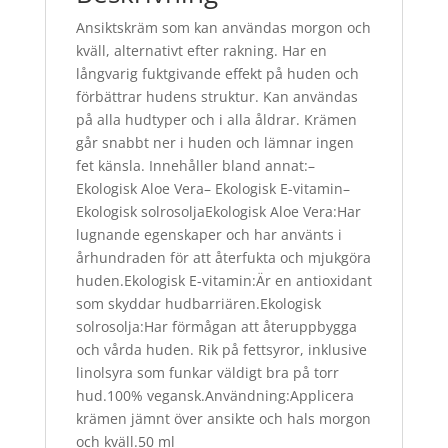
Ansiktskräm som kan användas morgon och
kväll, alternativt efter rakning. Har en
långvarig fuktgivande effekt på huden och
förbättrar hudens struktur. Kan användas
på alla hudtyper och i alla åldrar. Krämen
går snabbt ner i huden och lämnar ingen
fet känsla. Innehåller bland annat:–
Ekologisk Aloe Vera– Ekologisk E-vitamin–
Ekologisk solrosoljaEkologisk Aloe Vera:Har
lugnande egenskaper och har använts i
århundraden för att återfukta och mjukgöra
huden.Ekologisk E-vitamin:Är en antioxidant
som skyddar hudbarriären.Ekologisk
solrosolja:Har förmågan att återuppbygga
och vårda huden. Rik på fettsyror, inklusive
linolsyra som funkar väldigt bra på torr
hud.100% vegansk.Användning:Applicera
krämen jämnt över ansikte och hals morgon
och kväll.50 ml