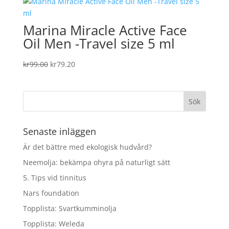
Marina Miracle Active Face
Oil Men -Travel size 5 ml
Det
Det
kr
99.00
kr
79.20
ursprungliga
nuvarande
priset
priset
var:
är:
kr99.00.
kr79.20.
Senaste inläggen
Är det bättre med ekologisk hudvård?
Neemolja: bekämpa ohyra på naturligt sätt
5. Tips vid tinnitus
Nars foundation
Topplista: Svartkumminolja
Topplista: Weleda