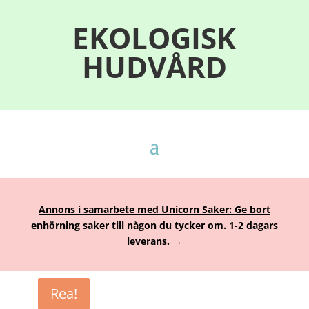
EKOLOGISK
HUDVÅRD
Annons i samarbete med Unicorn Saker: Ge bort
enhörning saker till någon du tycker om. 1-2 dagars
leverans. →
Rea!
Rea!