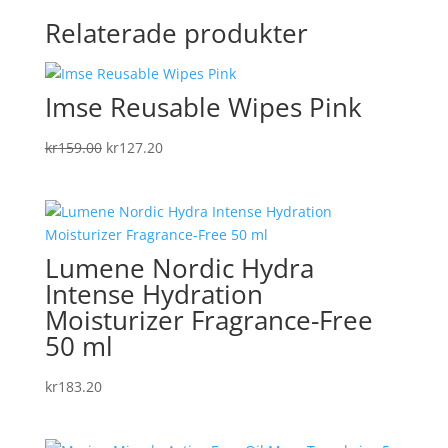
Relaterade produkter
Imse Reusable Wipes Pink
Det
Det
kr
159.00
kr
127.20
ursprungliga
nuvarande
priset
priset
var:
är:
kr159.00.
kr127.20.
Lumene Nordic Hydra
Intense Hydration
Moisturizer Fragrance-Free
50 ml
kr
183.20