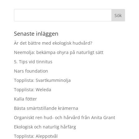
priset
priset
var:
är:
kr329.00.
kr263.20.
Senaste inläggen
Är det bättre med ekologisk hudvård?
Neemolja: bekämpa ohyra på naturligt sätt
5. Tips vid tinnitus
Nars foundation
Topplista: Svartkumminolja
Topplista: Weleda
Kalla fötter
Bästa smärtstillande krämerna
Organiskt ren hud- och hårvård från Anita Grant
Ekologisk och naturlig hårfärg
Topplista: Aleppotvål