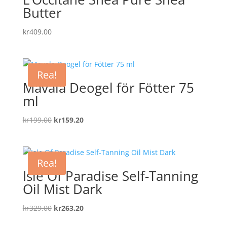
Butter
kr
409.00
Rea!
Mavala Deogel för Fötter 75
ml
Det
Det
kr
199.00
kr
159.20
ursprungliga
nuvarande
priset
priset
var:
är:
Rea!
kr199.00.
kr159.20.
Isle Of Paradise Self-Tanning
Oil Mist Dark
Det
Det
kr
329.00
kr
263.20
ursprungliga
nuvarande