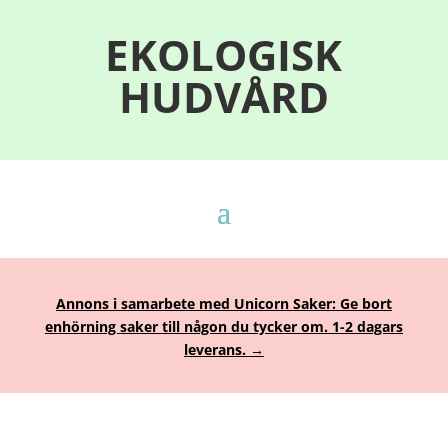
EKOLOGISK
HUDVÅRD
Annons i samarbete med Unicorn Saker: Ge bort
enhörning saker till någon du tycker om. 1-2 dagars
leverans. →