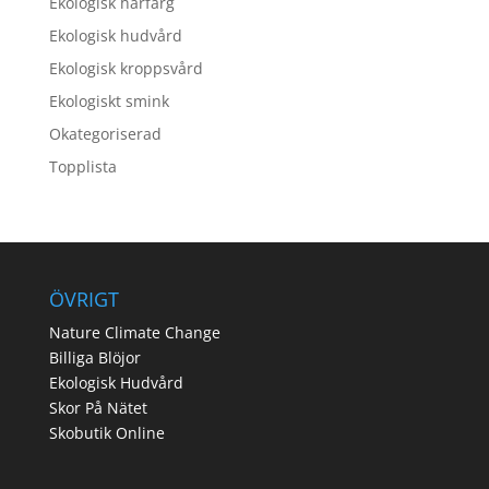
Ekologisk hårfärg
Ekologisk hudvård
Ekologisk kroppsvård
Ekologiskt smink
Okategoriserad
Topplista
ÖVRIGT
Nature Climate Change
Billiga Blöjor
Ekologisk Hudvård
Skor På Nätet
Skobutik Online