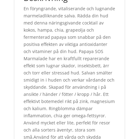
En föryngrande, vitaliserande och lugnande
marmeladliknande salva. Rädda din hud
med denna näringsgivande cocktail av
kokos, hampa, chia, grapeolja och
fermenterad papaya som snabbar på den
positiva effekten av viktiga antioxidanter
och vitaminer på din hud. Papaya SOS
Marmalade har en kraftfullt reparerande
effekt som lugnar skador, insektsbett, ärr
och torr eller stressad hud. Salvan smälter
smidigt in i huden och verkar vårdande och
skyddande. Skapad för användning i på
ansikte / händer / fötter / kropp / hår. Ett
effektivt botemedel rikt på zink, magnesium
och kalium. Ringblomma dämpar
inflammation, chia ger omega-fettsyror.
Använd mycket eller lite, perfekt för resor
och alla sorters äventyr, stora som
små.Använd för att vårda och skydda