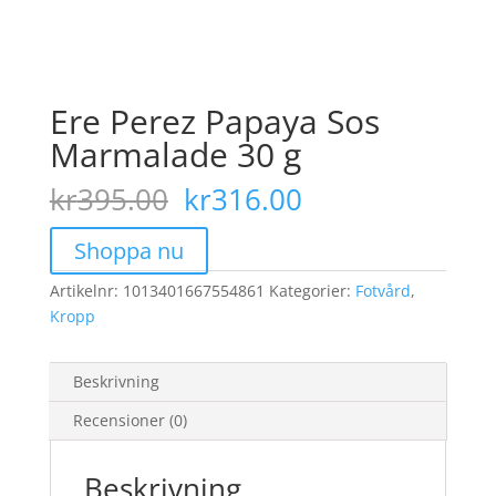
Ere Perez Papaya Sos
Marmalade 30 g
Det
Det
kr
395.00
kr
316.00
ursprungliga
nuvarande
priset
priset
Shoppa nu
var:
är:
Artikelnr:
1013401667554861
kr395.00.
Kategorier:
kr316.00.
Fotvård
,
Kropp
Beskrivning
Recensioner (0)
Beskrivning