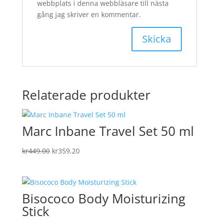
webbplats i denna webbläsare till nästa
gång jag skriver en kommentar.
Relaterade produkter
Marc Inbane Travel Set 50 ml
Det
Det
kr
449.00
kr
359.20
ursprungliga
nuvarande
priset
priset
var:
är:
Bisococo Body Moisturizing
kr449.00.
kr359.20.
Stick