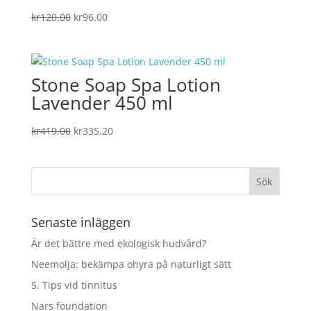
Det
Det
kr
120.00
kr
96.00
ursprungliga
nuvarande
priset
priset
var:
är:
Stone Soap Spa Lotion
kr120.00.
kr96.00.
Lavender 450 ml
Det
Det
kr
419.00
kr
335.20
ursprungliga
nuvarande
priset
priset
var:
är:
kr419.00.
kr335.20.
Senaste inläggen
Är det bättre med ekologisk hudvård?
Neemolja: bekämpa ohyra på naturligt sätt
5. Tips vid tinnitus
Nars foundation