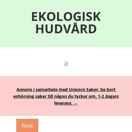
EKOLOGISK
HUDVÅRD
Annons i samarbete med Unicorn Saker: Ge bort
enhörning saker till någon du tycker om. 1-2 dagars
leverans. →
Rea!
Rea!
Rea!
Rea!