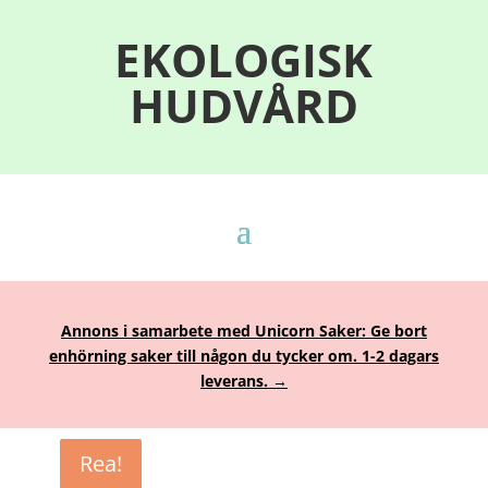
EKOLOGISK
HUDVÅRD
Annons i samarbete med Unicorn Saker: Ge bort
enhörning saker till någon du tycker om. 1-2 dagars
leverans. →
Rea!
Rea!
Rea!