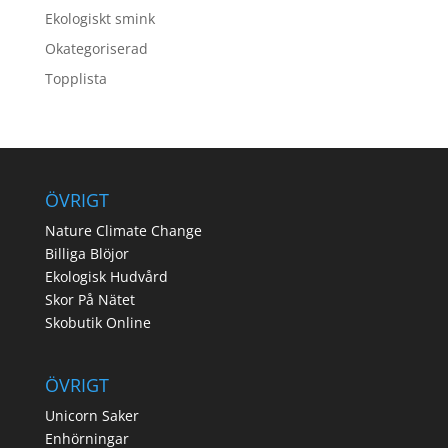
Ekologiskt smink
Okategoriserad
Topplista
ÖVRIGT
Nature Climate Change
Billiga Blöjor
Ekologisk Hudvård
Skor På Nätet
Skobutik Online
ÖVRIGT
Unicorn Saker
Enhörningar