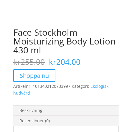
Face Stockholm
Moisturizing Body Lotion
430 ml
Det
Det
kr
255.00
kr
204.00
ursprungliga
nuvarande
priset
priset
Shoppa nu
var:
är:
Artikelnr:
1013402120733997
kr255.00.
Kategori:
kr204.00.
Ekologisk
hudvård
Beskrivning
Recensioner (0)