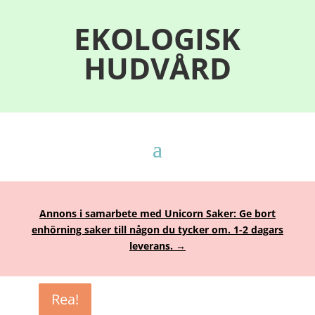
EKOLOGISK
HUDVÅRD
Annons i samarbete med Unicorn Saker: Ge bort
enhörning saker till någon du tycker om. 1-2 dagars
leverans. →
Rea!
Rea!
Rea!