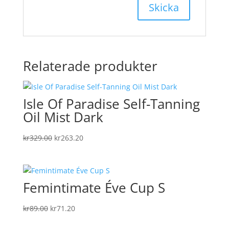
Relaterade produkter
Isle Of Paradise Self-Tanning
Oil Mist Dark
Det
Det
kr
329.00
kr
263.20
ursprungliga
nuvarande
priset
priset
var:
är:
Femintimate Éve Cup S
kr329.00.
kr263.20.
Det
Det
kr
89.00
kr
71.20
ursprungliga
nuvarande