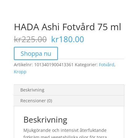
HADA Ashi Fotvård 75 ml
Det
Det
kr
225.00
kr
180.00
ursprungliga
nuvarande
priset
priset
Shoppa nu
var:
är:
Artikelnr:
1013401900413361
kr225.00.
Kategorier:
kr180.00.
Fotvård
,
Kropp
Beskrivning
Recensioner (0)
Beskrivning
Mjukgörande och intensivt återfuktande
fotkräm med vegetabiliska oljor för torra