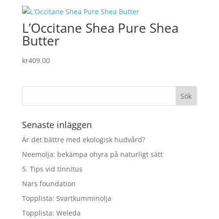
priset
priset
var:
är:
L’Occitane Shea Pure Shea
kr89.00.
kr71.20.
Butter
kr
409.00
Senaste inläggen
Är det bättre med ekologisk hudvård?
Neemolja: bekämpa ohyra på naturligt sätt
5. Tips vid tinnitus
Nars foundation
Topplista: Svartkumminolja
Topplista: Weleda