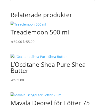
Relaterade produkter
Treaclemoon 500 ml
Det
Det
kr
69.00
kr
55.20
ursprungliga
nuvarande
priset
priset
var:
är:
L’Occitane Shea Pure Shea
kr69.00.
kr55.20.
Butter
kr
409.00
Mavala Deogel för Fötter 75