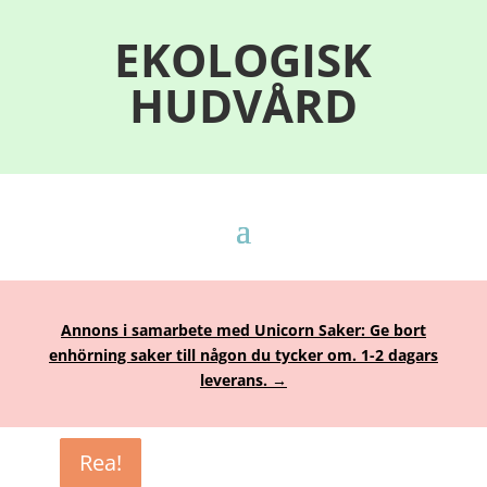
EKOLOGISK
HUDVÅRD
Annons i samarbete med Unicorn Saker: Ge bort
enhörning saker till någon du tycker om. 1-2 dagars
leverans. →
Rea!
Rea!
Rea!