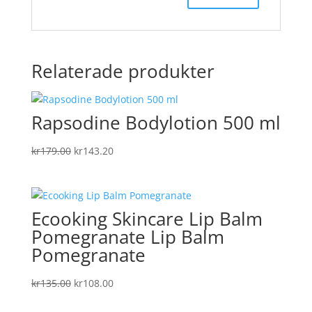
Relaterade produkter
Rapsodine Bodylotion 500 ml
Det
Det
kr
179.00
kr
143.20
ursprungliga
nuvarande
priset
priset
var:
är:
Ecooking Skincare Lip Balm
kr179.00.
kr143.20.
Pomegranate Lip Balm
Pomegranate
Det
Det
kr
135.00
kr
108.00
ursprungliga
nuvarande