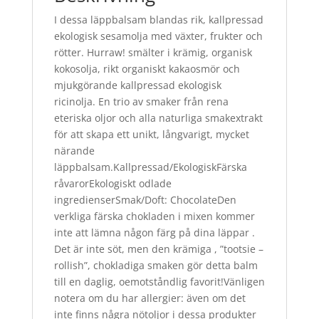
I dessa läppbalsam blandas rik, kallpressad
ekologisk sesamolja med växter, frukter och
rötter. Hurraw! smälter i krämig, organisk
kokosolja, rikt organiskt kakaosmör och
mjukgörande kallpressad ekologisk
ricinolja. En trio av smaker från rena
eteriska oljor och alla naturliga smakextrakt
för att skapa ett unikt, långvarigt, mycket
närande
läppbalsam.Kallpressad/EkologiskFärska
råvarorEkologiskt odlade
ingredienserSmak/Doft: ChocolateDen
verkliga färska chokladen i mixen kommer
inte att lämna någon färg på dina läppar .
Det är inte söt, men den krämiga , ”tootsie –
rollish”, chokladiga smaken gör detta balm
till en daglig, oemotståndlig favorit!Vänligen
notera om du har allergier: även om det
inte finns några nötoljor i dessa produkter