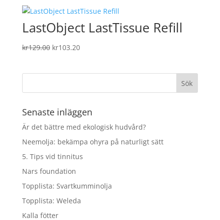
priset
priset
var:
är:
LastObject LastTissue Refill
kr135.00.
kr108.00.
Det
Det
kr
129.00
kr
103.20
ursprungliga
nuvarande
priset
priset
var:
är:
kr129.00.
kr103.20.
Senaste inläggen
Är det bättre med ekologisk hudvård?
Neemolja: bekämpa ohyra på naturligt sätt
5. Tips vid tinnitus
Nars foundation
Topplista: Svartkumminolja
Topplista: Weleda
Kalla fötter