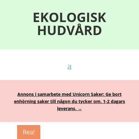
EKOLOGISK
HUDVÅRD
Annons i samarbete med Unicorn Saker: Ge bort
enhörning saker till någon du tycker om. 1-2 dagars
leverans. →
Rea!
Rea!
Rea!
Rea!