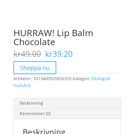
HURRAW! Lip Balm
Chocolate
Det
Det
kr
49.00
kr
39.20
ursprungliga
nuvarande
priset
priset
Shoppa nu
var:
är:
Artikelnr:
1013400920856359
kr49.00.
kr39.20.
Kategori:
Ekologisk
hudvård
Beskrivning
Recensioner (0)
Beskrivning