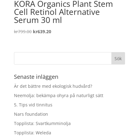
KORA Organics Plant Stem
Cell Retinol Alternative
Serum 30 ml
Det
Det
kr
799.00
kr
639.20
ursprungliga
nuvarande
priset
priset
var:
är:
kr799.00.
kr639.20.
Senaste inläggen
Är det bättre med ekologisk hudvård?
Neemolja: bekämpa ohyra på naturligt sätt
5. Tips vid tinnitus
Nars foundation
Topplista: Svartkumminolja
Topplista: Weleda