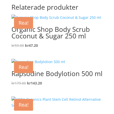
Relaterade produkter
Rea!
Organic Shop Body Scrub
Coconut & Sugar 250 ml
Det
Det
kr
59.00
kr
47.20
ursprungliga
nuvarande
priset
priset
var:
är:
Rea!
kr59.00.
kr47.20.
Rapsodine Bodylotion 500 ml
Det
Det
kr
179.00
kr
143.20
ursprungliga
nuvarande
priset
priset
var:
är:
Rea!
kr179.00.
kr143.20.