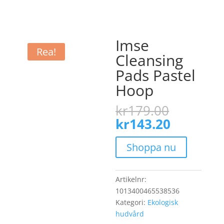
Imse
Rea!
Cleansing
Pads Pastel
Hoop
Det
kr
179.00
ursprun
Det
kr
143.20
priset
nuvaran
var:
priset
Shoppa nu
kr179.0
är:
kr143.20
Artikelnr:
1013400465538536
Kategori:
Ekologisk
hudvård