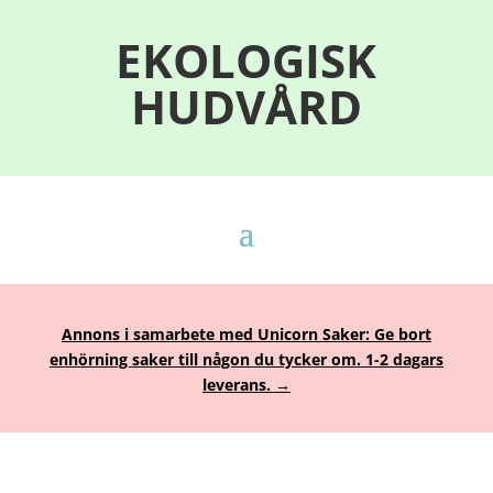
EKOLOGISK
HUDVÅRD
Annons i samarbete med Unicorn Saker: Ge bort
enhörning saker till någon du tycker om. 1-2 dagars
leverans. →