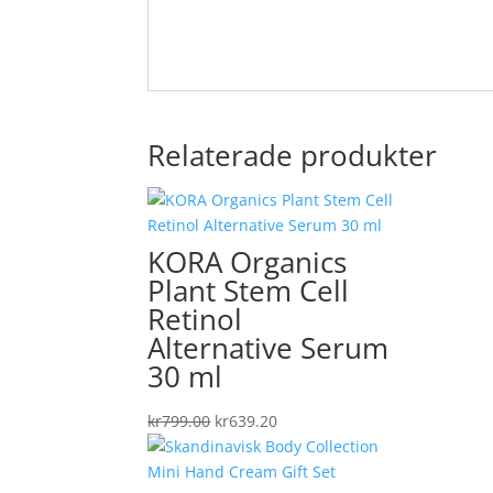
Relaterade produkter
KORA Organics
Plant Stem Cell
Retinol
Alternative Serum
30 ml
Det
Det
kr
799.00
kr
639.20
ursprungliga
nuvarande
priset
priset