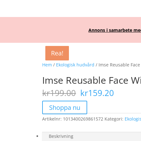
Annons i samarbete med 
Rea!
Rea!
Rea!
Rea!
Hem
/
Ekologisk hudvård
/ Imse Reusable Face
Imse Reusable Face W
Det
Det
kr
199.00
kr
159.20
ursprungliga
nuvar
priset
priset
Shoppa nu
var:
är:
Artikelnr:
1013400269861572
kr199.00.
Kategori:
kr159.
Ekologi
Beskrivning