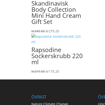
var:
är:
Skandinavisk
kr799.00.
kr639.20.
Body Collection
Mini Hand Cream
Gift Set
Det
Det
kr
349.00
kr
279.20
ursprungliga
nuvarande
priset
priset
var:
är:
Rapsodine
kr349.00.
kr279.20.
Sockerskrubb 220
ml
Det
Det
kr
219.00
kr
175.20
ursprungliga
nuvarande
priset
priset
var:
är:
kr219.00.
kr175.20.
ÖVRIGT
ÖV
Nature Climate Change
Unic