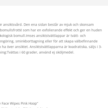
ör ansiktsvård. Den ena sidan består av mjuk och skonsam
 bomullsfrotté som har en exfolierande effekt och ger en huden
ologisk bomull.Imses ansiktstvättlappar är tvätt- och
engöring, sminkborttagning eller för att skapa välbefinnande
a över ansiktet. Ansiktstvättlapparna är kvadratiska, säljs i 3-
ing:Tvättas i 60 grader, använd ej sköljmedel.
e Face Wipes Pink Hoop”