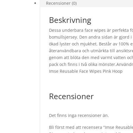
Recensioner (0)
Beskrivning
Dessa underbara face wipes är perfekta f
bomullsjersey. Den andra sidan är gjord i
ökad lyster och mjukhet. Består av 100% ek
återanvändbara och utmärkta till ansiktsr
genom att blöta den med varmt vatten och h
pack och finns i två olika mönster.Användn
Imse Reusable Face Wipes Pink Hoop
Recensioner
Det finns inga recensioner än.
Bli först med att recensera ”Imse Reusabl