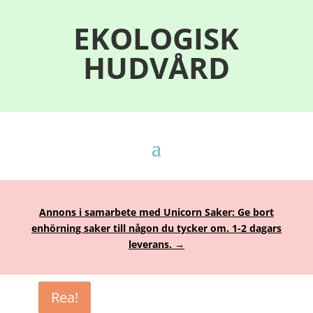
EKOLOGISK
HUDVÅRD
Annons i samarbete med Unicorn Saker: Ge bort
enhörning saker till någon du tycker om. 1-2 dagars
leverans. →
Rea!
Rea!