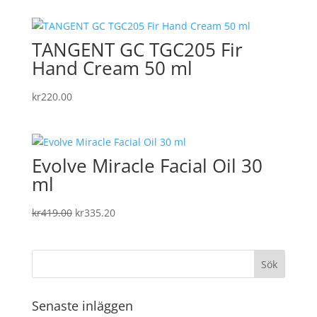
TANGENT GC TGC205 Fir
Hand Cream 50 ml
kr
220.00
Evolve Miracle Facial Oil 30
ml
Det
Det
kr
419.00
kr
335.20
ursprungliga
nuvarande
priset
priset
var:
är:
kr419.00.
kr335.20.
Senaste inläggen