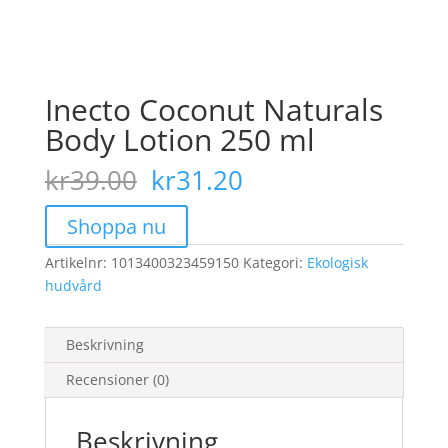
Inecto Coconut Naturals
Body Lotion 250 ml
Det
Det
kr
39.00
kr
31.20
ursprungliga
nuvarande
priset
priset
Shoppa nu
var:
är:
Artikelnr:
1013400323459150
kr39.00.
kr31.20.
Kategori:
Ekologisk
hudvård
Beskrivning
Recensioner (0)
Beskrivning