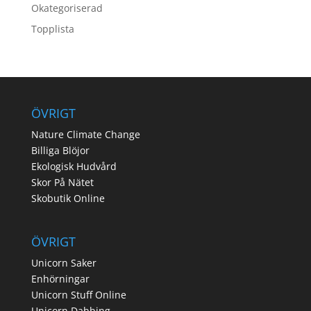
Okategoriserad
Topplista
ÖVRIGT
Nature Climate Change
Billiga Blöjor
Ekologisk Hudvård
Skor På Nätet
Skobutik Online
ÖVRIGT
Unicorn Saker
Enhörningar
Unicorn Stuff Online
Unicorn Dabbing