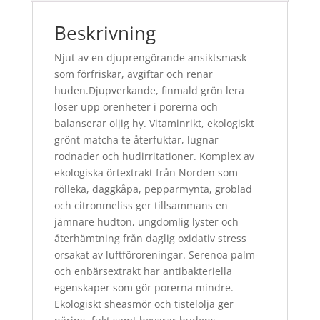
Beskrivning
Njut av en djuprengörande ansiktsmask
som förfriskar, avgiftar och renar
huden.Djupverkande, finmald grön lera
löser upp orenheter i porerna och
balanserar oljig hy. Vitaminrikt, ekologiskt
grönt matcha te återfuktar, lugnar
rodnader och hudirritationer. Komplex av
ekologiska örtextrakt från Norden som
rölleka, daggkåpa, pepparmynta, groblad
och citronmeliss ger tillsammans en
jämnare hudton, ungdomlig lyster och
återhämtning från daglig oxidativ stress
orsakat av luftföroreningar. Serenoa palm-
och enbärsextrakt har antibakteriella
egenskaper som gör porerna mindre.
Ekologiskt sheasmör och tistelolja ger