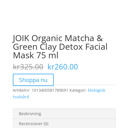
JOIK Organic Matcha &
Green Clay Detox Facial
Mask 75 ml
Det
Det
kr
325.00
kr
260.00
ursprungliga
nuvarande
priset
priset
Shoppa nu
var:
är:
Artikelnr:
1013400581789691
kr325.00.
Kategori:
kr260.00.
Ekologisk
hudvård
Beskrivning
Recensioner (0)