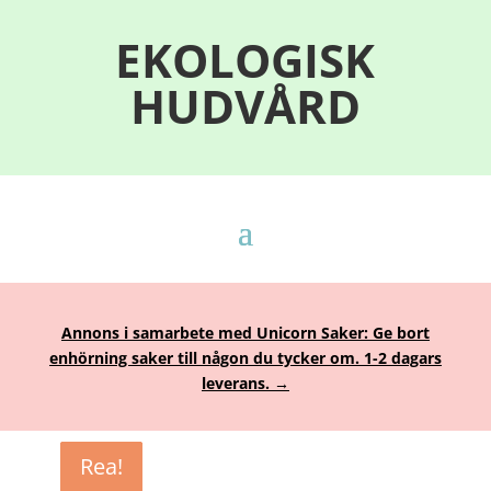
EKOLOGISK
HUDVÅRD
Annons i samarbete med Unicorn Saker: Ge bort
enhörning saker till någon du tycker om. 1-2 dagars
leverans. →
Rea!
Rea!
Rea!
Rea!