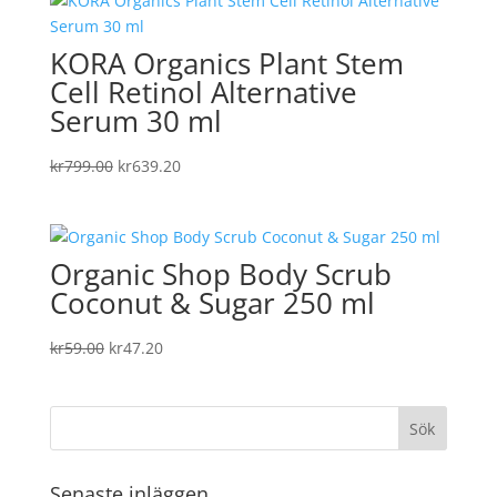
var:
är:
kr129.00.
kr103.20.
KORA Organics Plant Stem
Cell Retinol Alternative
Serum 30 ml
Det
Det
kr
799.00
kr
639.20
ursprungliga
nuvarande
priset
priset
var:
är:
Organic Shop Body Scrub
kr799.00.
kr639.20.
Coconut & Sugar 250 ml
Det
Det
kr
59.00
kr
47.20
ursprungliga
nuvarande
priset
priset
var:
är:
kr59.00.
kr47.20.
Senaste inläggen