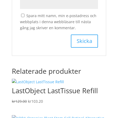
Spara mitt namn, min e-postadress och
webbplats i denna webbläsare till nästa
gång jag skriver en kommentar.
Relaterade produkter
LastObject LastTissue Refill
Det
Det
kr
129.00
kr
103.20
ursprungliga
nuvarande
priset
priset