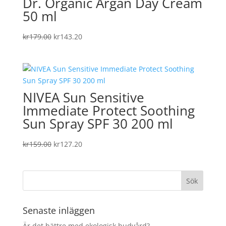
Dr. Organic Argan Day Cream
50 ml
Det
Det
kr
179.00
kr
143.20
ursprungliga
nuvarande
priset
priset
var:
är:
kr179.00.
kr143.20.
NIVEA Sun Sensitive
Immediate Protect Soothing
Sun Spray SPF 30 200 ml
Det
Det
kr
159.00
kr
127.20
ursprungliga
nuvarande
priset
priset
var:
är:
kr159.00.
kr127.20.
Senaste inläggen
Är det bättre med ekologisk hudvård?