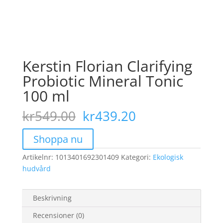
Kerstin Florian Clarifying
Probiotic Mineral Tonic
100 ml
Det
Det
kr
549.00
kr
439.20
ursprungliga
nuvarande
priset
priset
Shoppa nu
var:
är:
Artikelnr:
1013401692301409
kr549.00.
Kategori:
kr439.20.
Ekologisk
hudvård
Beskrivning
Recensioner (0)