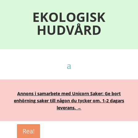
EKOLOGISK
HUDVÅRD
Annons i samarbete med Unicorn Saker: Ge bort
enhörning saker till någon du tycker om. 1-2 dagars
leverans. →
Rea!
Rea!
Rea!