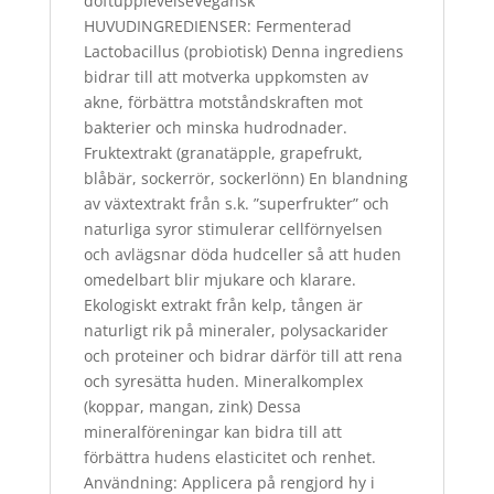
doftupplevelseVegansk
HUVUDINGREDIENSER: Fermenterad
Lactobacillus (probiotisk) Denna ingrediens
bidrar till att motverka uppkomsten av
akne, förbättra motståndskraften mot
bakterier och minska hudrodnader.
Fruktextrakt (granatäpple, grapefrukt,
blåbär, sockerrör, sockerlönn) En blandning
av växtextrakt från s.k. ”superfrukter” och
naturliga syror stimulerar cellförnyelsen
och avlägsnar döda hudceller så att huden
omedelbart blir mjukare och klarare.
Ekologiskt extrakt från kelp, tången är
naturligt rik på mineraler, polysackarider
och proteiner och bidrar därför till att rena
och syresätta huden. Mineralkomplex
(koppar, mangan, zink) Dessa
mineralföreningar kan bidra till att
förbättra hudens elasticitet och renhet.
Användning: Applicera på rengjord hy i