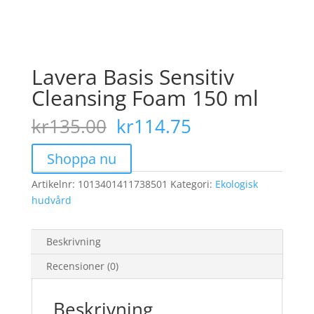
Lavera Basis Sensitiv
Cleansing Foam 150 ml
Det
Det
kr
135.00
kr
114.75
ursprungliga
nuvarande
priset
priset
Shoppa nu
var:
är:
Artikelnr:
1013401411738501
kr135.00.
Kategori:
kr114.75.
Ekologisk
hudvård
Beskrivning
Recensioner (0)
Beskrivning