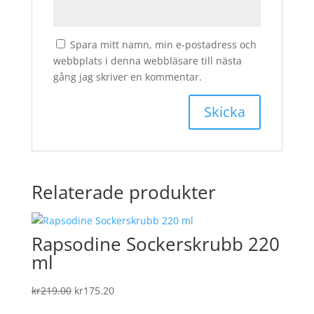
Spara mitt namn, min e-postadress och
webbplats i denna webbläsare till nästa
gång jag skriver en kommentar.
Relaterade produkter
Rapsodine Sockerskrubb 220
ml
Det
Det
kr
219.00
kr
175.20
ursprungliga
nuvarande