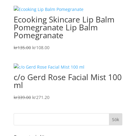
priset
priset
var:
är:
Ecooking Skincare Lip Balm
kr219.00.
kr175.20.
Pomegranate Lip Balm
Pomegranate
Det
Det
kr
135.00
kr
108.00
ursprungliga
nuvarande
priset
priset
var:
är:
c/o Gerd Rose Facial Mist 100
kr135.00.
kr108.00.
ml
Det
Det
kr
339.00
kr
271.20
ursprungliga
nuvarande
priset
priset
var:
är:
kr339.00.
kr271.20.