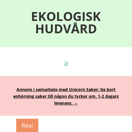
EKOLOGISK
HUDVÅRD
Annons i samarbete med Unicorn Saker: Ge bort
enhörning saker till någon du tycker om. 1-2 dagars
leverans. →
Rea!
Rea!
Rea!
Rea!