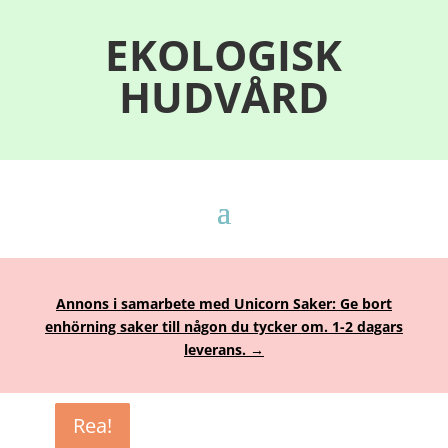
EKOLOGISK
HUDVÅRD
Annons i samarbete med Unicorn Saker: Ge bort
enhörning saker till någon du tycker om. 1-2 dagars
leverans. →
Rea!
Rea!
Rea!
Rea!