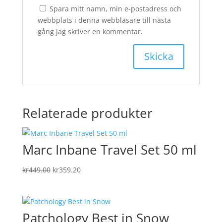
Spara mitt namn, min e-postadress och
webbplats i denna webbläsare till nästa
gång jag skriver en kommentar.
Relaterade produkter
Marc Inbane Travel Set 50 ml
Det
Det
kr
449.00
kr
359.20
ursprungliga
nuvarande
priset
priset
var:
är:
Patchology Best in Snow
kr449.00.
kr359.20.