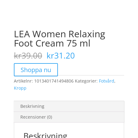
LEA Women Relaxing
Foot Cream 75 ml
Det
Det
kr
39.00
kr
31.20
ursprungliga
nuvarande
priset
priset
Shoppa nu
var:
är:
Artikelnr:
1013401741494806
kr39.00.
kr31.20.
Kategorier:
Fotvård
,
Kropp
Beskrivning
Recensioner (0)
Beskrivning