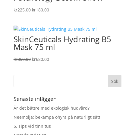
Det
Det
kr
225.00
kr
180.00
ursprungliga
nuvarande
priset
priset
var:
är:
SkinCeuticals Hydrating B5
kr225.00.
kr180.00.
Mask 75 ml
Det
Det
kr
850.00
kr
680.00
ursprungliga
nuvarande
priset
priset
var:
är:
kr850.00.
kr680.00.
Senaste inläggen
Är det bättre med ekologisk hudvård?
Neemolja: bekämpa ohyra på naturligt sätt
5. Tips vid tinnitus