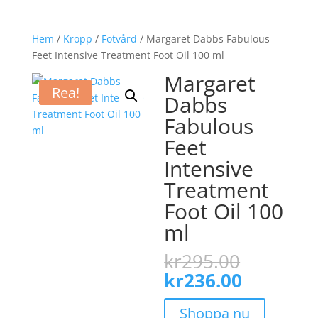
Hem
/
Kropp
/
Fotvård
/ Margaret Dabbs Fabulous
Feet Intensive Treatment Foot Oil 100 ml
Margaret
Rea!
Dabbs
Fabulous
Feet
Intensive
Treatment
Foot Oil 100
ml
Det
kr
295.00
ursprun
Det
kr
236.00
priset
nuvaran
var:
priset
Shoppa nu