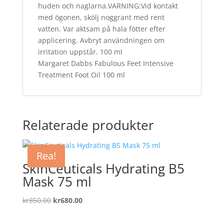
huden och naglarna.VARNING:Vid kontakt
med ögonen, skölj noggrant med rent
vatten. Var aktsam på hala fötter efter
applicering. Avbryt användningen om
irritation uppstår. 100 ml
Margaret Dabbs Fabulous Feet Intensive
Treatment Foot Oil 100 ml
Relaterade produkter
Rea!
SkinCeuticals Hydrating B5
Mask 75 ml
Det
Det
kr
850.00
kr
680.00
ursprungliga
nuvarande
priset
priset