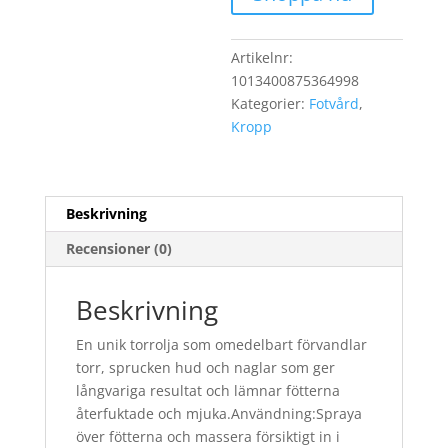
kr295.0
är:
kr236.00
Artikelnr:
1013400875364998
Kategorier:
Fotvård
,
Kropp
Beskrivning
Recensioner (0)
Beskrivning
En unik torrolja som omedelbart förvandlar
torr, sprucken hud och naglar som ger
långvariga resultat och lämnar fötterna
återfuktade och mjuka.Användning:Spraya
över fötterna och massera försiktigt in i