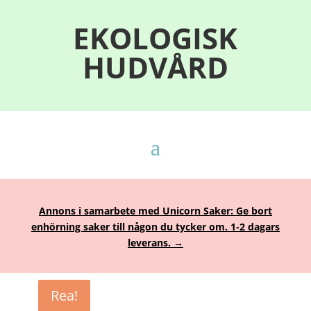
EKOLOGISK
HUDVÅRD
Annons i samarbete med Unicorn Saker: Ge bort
enhörning saker till någon du tycker om. 1-2 dagars
leverans. →
Rea!
Rea!
Rea!