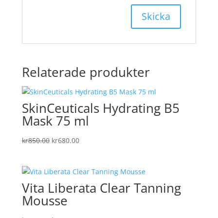
Relaterade produkter
SkinCeuticals Hydrating B5
Mask 75 ml
Det
Det
kr
850.00
kr
680.00
ursprungliga
nuvarande
priset
priset
var:
är:
Vita Liberata Clear Tanning
kr850.00.
kr680.00.
Mousse