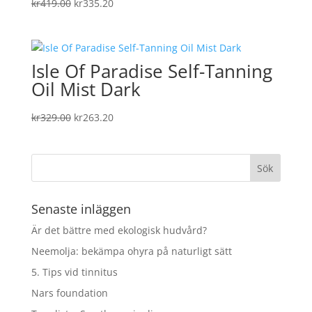
Det
Det
kr
419.00
kr
335.20
ursprungliga
nuvarande
priset
priset
var:
är:
Isle Of Paradise Self-Tanning
kr419.00.
kr335.20.
Oil Mist Dark
Det
Det
kr
329.00
kr
263.20
ursprungliga
nuvarande
priset
priset
var:
är:
kr329.00.
kr263.20.
Senaste inläggen
Är det bättre med ekologisk hudvård?
Neemolja: bekämpa ohyra på naturligt sätt
5. Tips vid tinnitus
Nars foundation