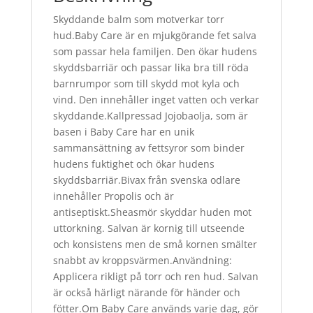
Skyddande balm som motverkar torr
hud.Baby Care är en mjukgörande fet salva
som passar hela familjen. Den ökar hudens
skyddsbarriär och passar lika bra till röda
barnrumpor som till skydd mot kyla och
vind. Den innehåller inget vatten och verkar
skyddande.Kallpressad Jojobaolja, som är
basen i Baby Care har en unik
sammansättning av fettsyror som binder
hudens fuktighet och ökar hudens
skyddsbarriär.Bivax från svenska odlare
innehåller Propolis och är
antiseptiskt.Sheasmör skyddar huden mot
uttorkning. Salvan är kornig till utseende
och konsistens men de små kornen smälter
snabbt av kroppsvärmen.Användning:
Applicera rikligt på torr och ren hud. Salvan
är också härligt närande för händer och
fötter.Om Baby Care används varje dag, gör