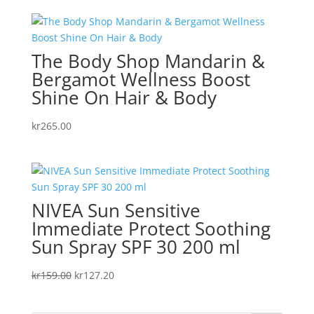
The Body Shop Mandarin &
Bergamot Wellness Boost
Shine On Hair & Body
kr
265.00
NIVEA Sun Sensitive
Immediate Protect Soothing
Sun Spray SPF 30 200 ml
Det
Det
kr
159.00
kr
127.20
ursprungliga
nuvarande
priset
priset