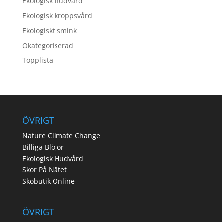
Ekologisk hudvård
Ekologisk kroppsvård
Ekologiskt smink
Okategoriserad
Topplista
ÖVRIGT
Nature Climate Change
Billiga Blöjor
Ekologisk Hudvård
Skor På Nätet
Skobutik Online
ÖVRIGT