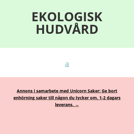
EKOLOGISK
HUDVÅRD
Annons i samarbete med Unicorn Saker: Ge bort
enhörning saker till någon du tycker om. 1-2 dagars
leverans. →