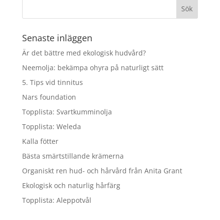
var:
är:
kr159.00.
kr127.20.
Senaste inläggen
Är det bättre med ekologisk hudvård?
Neemolja: bekämpa ohyra på naturligt sätt
5. Tips vid tinnitus
Nars foundation
Topplista: Svartkumminolja
Topplista: Weleda
Kalla fötter
Bästa smärtstillande krämerna
Organiskt ren hud- och hårvård från Anita Grant
Ekologisk och naturlig hårfärg
Topplista: Aleppotvål