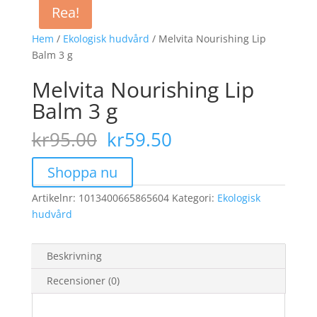
Rea!
Rea!
Hem
/
Ekologisk hudvård
/ Melvita Nourishing Lip
Balm 3 g
Melvita Nourishing Lip
Balm 3 g
Det
Det
kr
95.00
kr
59.50
ursprungliga
nuvarande
priset
priset
Shoppa nu
var:
är:
Artikelnr:
1013400665865604
kr95.00.
kr59.50.
Kategori:
Ekologisk
hudvård
Beskrivning
Recensioner (0)