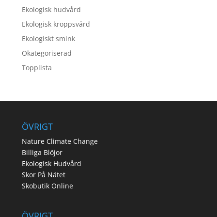
Ekologisk hudvård
Ekologisk kroppsvård
Ekologiskt smink
Okategoriserad
Topplista
ÖVRIGT
Nature Climate Change
Billiga Blöjor
Ekologisk Hudvård
Skor På Nätet
Skobutik Online
ÖVRIGT