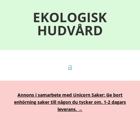
EKOLOGISK
HUDVÅRD
Annons i samarbete med Unicorn Saker: Ge bort
enhörning saker till någon du tycker om. 1-2 dagars
leverans. →