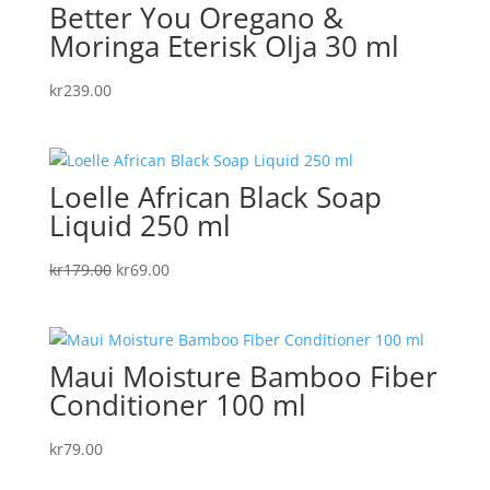
Better You Oregano &
Moringa Eterisk Olja 30 ml
kr
239.00
Loelle African Black Soap
Liquid 250 ml
Det
Det
kr
179.00
kr
69.00
ursprungliga
nuvarande
priset
priset
var:
är:
Maui Moisture Bamboo Fiber
kr179.00.
kr69.00.
Conditioner 100 ml
kr
79.00