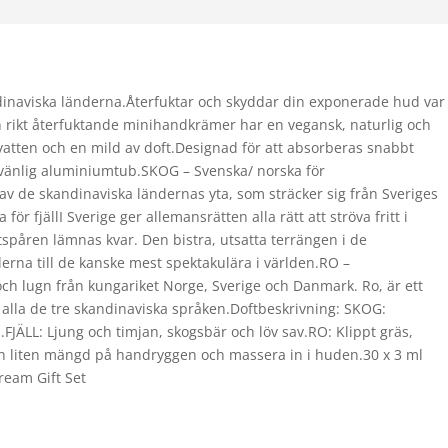
ndinaviska länderna.Återfuktar och skyddar din exponerade hud var
h rikt återfuktande minihandkrämer har en vegansk, naturlig och
vatten och en mild av doft.Designad för att absorberas snabbt
jövänlig aluminiumtub.SKOG – Svenska/ norska för
 av de skandinaviska ländernas yta, som sträcker sig från Sveriges
 för fjällI Sverige ger allemansrätten alla rätt att ströva fritt i
tspåren lämnas kvar. Den bistra, utsatta terrängen i de
derna till de kanske mest spektakulära i världen.RO –
t och lugn från kungariket Norge, Sverige och Danmark. Ro, är ett
v alla de tre skandinaviska språken.Doftbeskrivning: SKOG:
lj.FJÄLL: Ljung och timjan, skogsbär och löv sav.RO: Klippt gräs,
a en liten mängd på handryggen och massera in i huden.30 x 3 ml
ream Gift Set