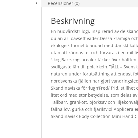
Recensioner (0)
Beskrivning
En hudvårdstrilogi, inspirerad av de ska
du än är, oavsett väder.Dessa krämiga oc
ekologisk formel blandad med danskt käll
utan att kännas fet och förvaras i en mil
‘skog’Barrskogsarealer täcker över hälften
sydligaste län till polcirkeln.FJÄLL – Svenska
naturen under förutsättning att endast fo
nordsvenska fjällen har gjort vandringsle
Skandinaviska för ‘lugn’Fred/ frid, stillhe
litet ord med stor betydelse, som delas a
Tallbarr, grankott, björksav och liljekonva
fallna löv, gurka och fjärilsviol.Applicer
Skandinavisk Body Collection Mini Hand C