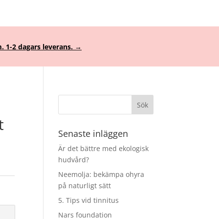
. 1-2 dagars leverans. →
t
Senaste inläggen
Är det bättre med ekologisk
hudvård?
Neemolja: bekämpa ohyra
på naturligt sätt
5. Tips vid tinnitus
Nars foundation