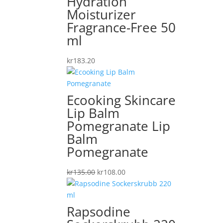
Hydration
Moisturizer
Fragrance-Free 50
ml
kr
183.20
Ecooking Skincare
Lip Balm
Pomegranate Lip
Balm
Pomegranate
Det
Det
kr
135.00
kr
108.00
ursprungliga
nuvarande
priset
priset
var:
är:
Rapsodine
kr135.00.
kr108.00.