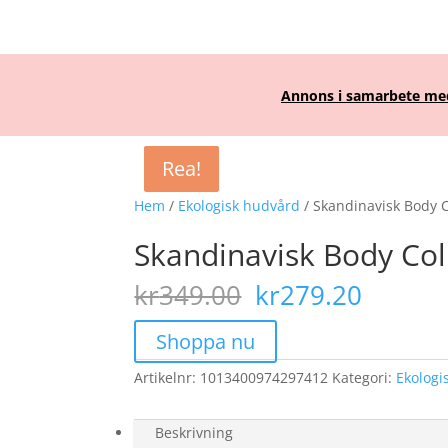
Annons i samarbete med 
Rea!
Rea!
Rea!
Hem
/
Ekologisk hudvård
/ Skandinavisk Body C
Skandinavisk Body Col
Det
Det
kr
349.00
kr
279.20
ursprungliga
nuvar
priset
priset
Shoppa nu
var:
är:
Artikelnr:
1013400974297412
kr349.00.
Kategori:
kr279.
Ekologi
Beskrivning