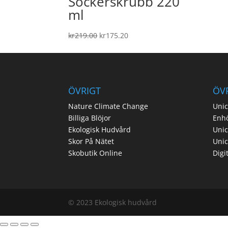
Sockerskrubb 220
ml
Det
Det
kr
219.00
kr
175.20
ursprungliga
nuvarande
priset
priset
var:
är:
kr219.00.
kr175.20.
ÖVRIGT
ÖV
Nature Climate Change
Unic
Billiga Blöjor
Enh
Ekologisk Hudvård
Unic
Skor På Nätet
Uni
Skobutik Online
Digi
© 2023 Ekologisk hudvård