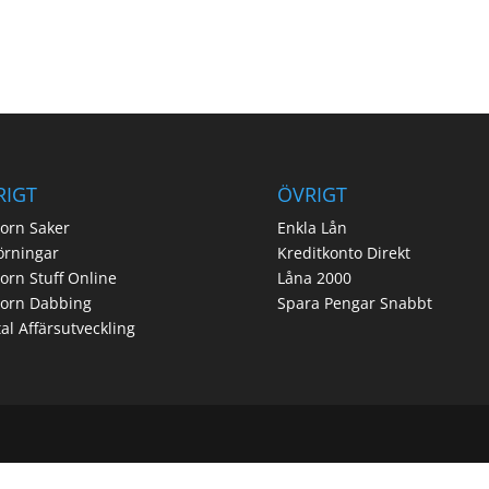
RIGT
ÖVRIGT
orn Saker
Enkla Lån
örningar
Kreditkonto Direkt
orn Stuff Online
Låna 2000
corn Dabbing
Spara Pengar Snabbt
tal Affärsutveckling