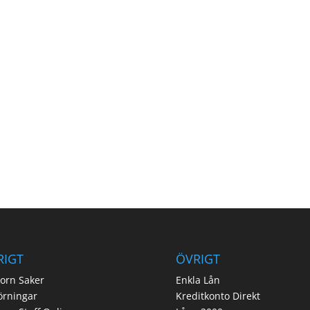
RIGT
ÖVRIGT
orn Saker
Enkla Lån
örningar
Kreditkonto Direkt