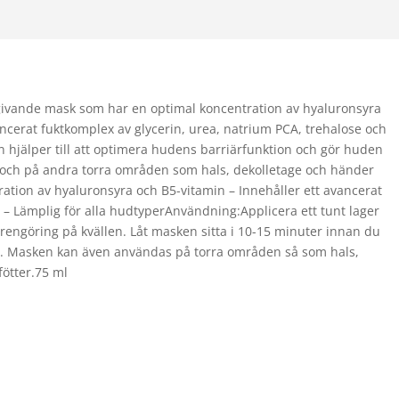
givande mask som har en optimal koncentration av hyaluronsyra
ncerat fuktkomplex av glycerin, urea, natrium PCA, trehalose och
hjälper till att optimera hudens barriärfunktion och gör huden
 och på andra torra områden som hals, dekolletage och händer
ation av hyaluronsyra och B5-vitamin – Innehåller ett avancerat
– Lämplig för alla hudtyperAnvändning:Applicera ett tunt lager
 rengöring på kvällen. Låt masken sitta i 10-15 minuter innan du
en. Masken kan även användas på torra områden så som hals,
fötter.75 ml