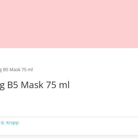
ng B5 Mask 75 ml
ng B5 Mask 75 ml
ande
00.
rd
,
Kropp