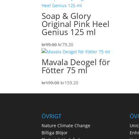
Soap & Glory
Original Pink Heel
Genius 125 ml
Det
Det
kr
99.00
kr
79.20
ursprungliga
nuvarande
priset
priset
Mavala Deogel för
var:
är:
Fötter 75 ml
kr99.00.
kr79.20.
Det
Det
kr
199.00
kr
159.20
ursprungliga
nuvarande
priset
priset
var:
är:
kr199.00.
kr159.20.
ÖVRIGT
ÖV
Nature Climate Change
Unic
Billiga Blöjor
Enh