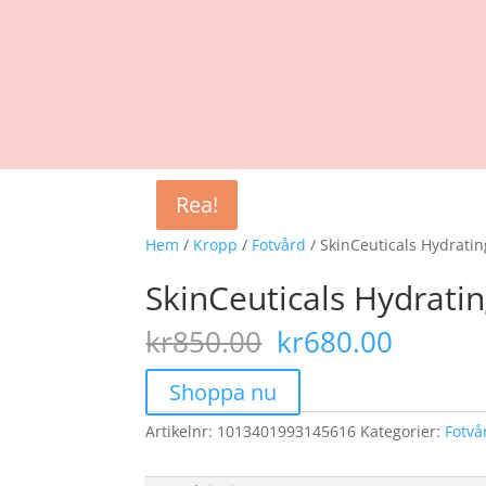
Rea!
Rea!
Rea!
Hem
/
Kropp
/
Fotvård
/ SkinCeuticals Hydrati
SkinCeuticals Hydrati
Det
Det
kr
850.00
kr
680.00
ursprungliga
nuvar
priset
priset
Shoppa nu
var:
är:
Artikelnr:
1013401993145616
kr850.00.
Kategorier:
kr680.
Fotvå