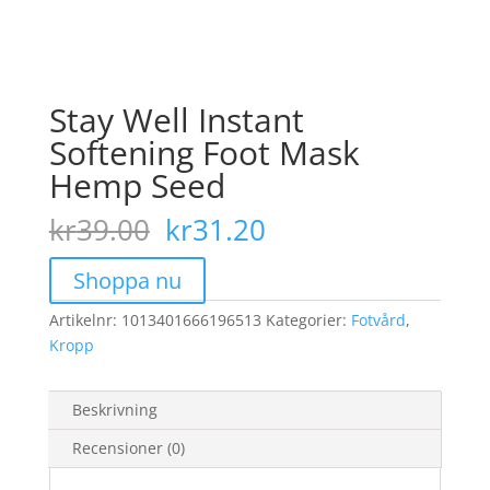
Stay Well Instant
Softening Foot Mask
Hemp Seed
Det
Det
kr
39.00
kr
31.20
ursprungliga
nuvarande
priset
priset
Shoppa nu
var:
är:
Artikelnr:
1013401666196513
kr39.00.
kr31.20.
Kategorier:
Fotvård
,
Kropp
Beskrivning
Recensioner (0)