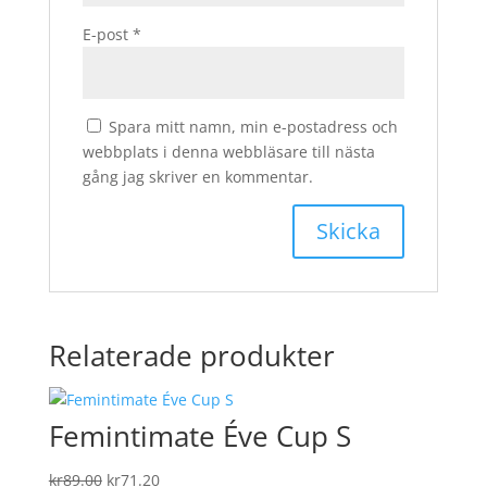
E-post
*
Spara mitt namn, min e-postadress och
webbplats i denna webbläsare till nästa
gång jag skriver en kommentar.
Relaterade produkter
Femintimate Éve Cup S
Det
Det
kr
89.00
kr
71.20