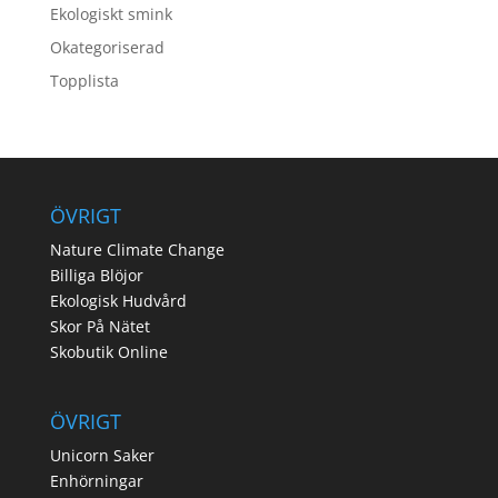
Ekologiskt smink
Okategoriserad
Topplista
ÖVRIGT
Nature Climate Change
Billiga Blöjor
Ekologisk Hudvård
Skor På Nätet
Skobutik Online
ÖVRIGT
Unicorn Saker
Enhörningar