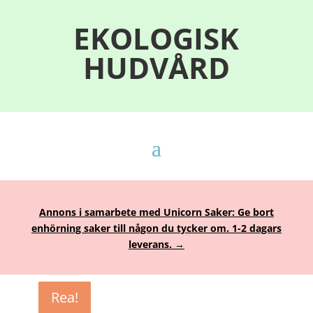
EKOLOGISK
HUDVÅRD
Annons i samarbete med Unicorn Saker: Ge bort
enhörning saker till någon du tycker om. 1-2 dagars
leverans. →
Rea!
Rea!
Rea!
Rea!