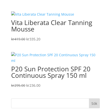
ursprungliga
nuvarande
priset
priset
var:
är:
Vita Liberata Clear Tanning
kr89.00.
kr71.20.
Mousse
Det
Det
kr
419.00
kr
335.20
ursprungliga
nuvarande
priset
priset
var:
är:
kr419.00.
kr335.20.
P20 Sun Protection SPF 20
Continuous Spray 150 ml
Det
Det
kr
295.00
kr
236.00
ursprungliga
nuvarande
priset
priset
var:
är:
kr295.00.
kr236.00.