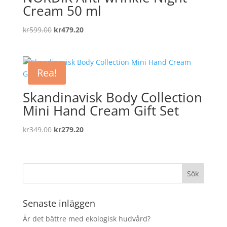
Cream 50 ml
Det
Det
kr
599.00
kr
479.20
ursprungliga
nuvarande
priset
priset
var:
är:
Rea!
kr599.00.
kr479.20.
Skandinavisk Body Collection
Mini Hand Cream Gift Set
Det
Det
kr
349.00
kr
279.20
ursprungliga
nuvarande
priset
priset
var:
är:
kr349.00.
kr279.20.
Senaste inläggen
Är det bättre med ekologisk hudvård?