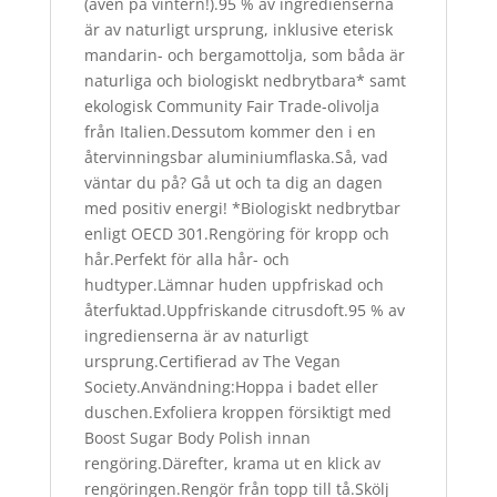
(även på vintern!).95 % av ingredienserna
är av naturligt ursprung, inklusive eterisk
mandarin- och bergamottolja, som båda är
naturliga och biologiskt nedbrytbara* samt
ekologisk Community Fair Trade-olivolja
från Italien.Dessutom kommer den i en
återvinningsbar aluminiumflaska.Så, vad
väntar du på? Gå ut och ta dig an dagen
med positiv energi! *Biologiskt nedbrytbar
enligt OECD 301.Rengöring för kropp och
hår.Perfekt för alla hår- och
hudtyper.Lämnar huden uppfriskad och
återfuktad.Uppfriskande citrusdoft.95 % av
ingredienserna är av naturligt
ursprung.Certifierad av The Vegan
Society.Användning:Hoppa i badet eller
duschen.Exfoliera kroppen försiktigt med
Boost Sugar Body Polish innan
rengöring.Därefter, krama ut en klick av
rengöringen.Rengör från topp till tå.Skölj