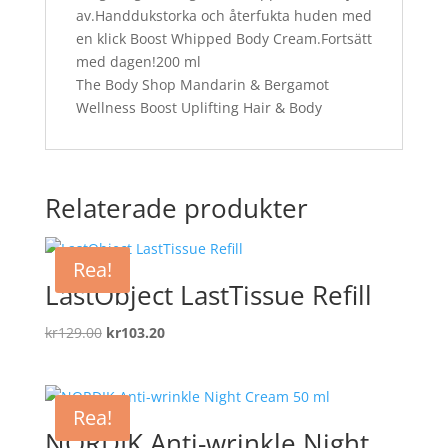
av.Handdukstorka och återfukta huden med
en klick Boost Whipped Body Cream.Fortsätt
med dagen!200 ml
The Body Shop Mandarin & Bergamot
Wellness Boost Uplifting Hair & Body
Relaterade produkter
Rea!
LastObject LastTissue Refill
Det
Det
kr
129.00
kr
103.20
ursprungliga
nuvarande
priset
priset
var:
är:
Rea!
kr129.00.
kr103.20.
NORDIK Anti-wrinkle Night