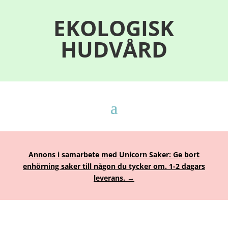
EKOLOGISK
HUDVÅRD
Annons i samarbete med Unicorn Saker: Ge bort
enhörning saker till någon du tycker om. 1-2 dagars
leverans. →