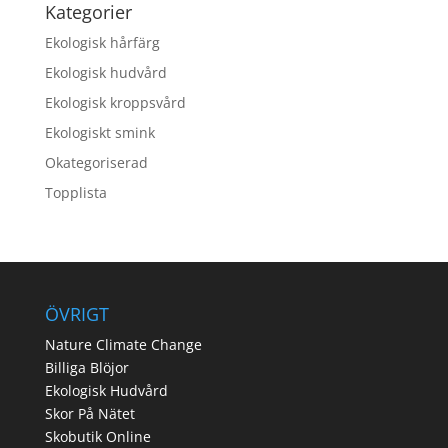
Kategorier
Ekologisk hårfärg
Ekologisk hudvård
Ekologisk kroppsvård
Ekologiskt smink
Okategoriserad
Topplista
ÖVRIGT
Nature Climate Change
Billiga Blöjor
Ekologisk Hudvård
Skor På Nätet
Skobutik Online