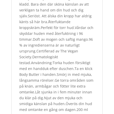
kladd. Bara den där sköna känslan av att
verkligen ta hand om din hud och dig
själv.Seriöst. Att älska din kropp har aldrig
känts så här bra.Återfuktande
kroppskräm.Perfekt för torr hud.Vårdar och
skyddar huden med återfuktning i 96
timmar.Doft av mogen och saftig mango.96
% av ingredienserna är av naturligt
ursprung.Certifierad av The Vegan
Society.Dermatologiskt
testad.Användning:Torka huden försiktigt
med en handduk efter duschen.Ta en klick
Body Butter i handen.Smörj in med mjuka,
långsamma rörelser.Ge torra områden som
på knän, armbågar och fötter lite extra
omtanke.Låt sjunka in i fem minuter innan
du klär på dig.Njut av den mjuka och
smidiga känslan på huden.Överös din hud
med omtanke en gång om dagen.200 ml