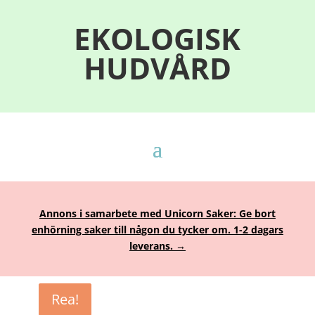
EKOLOGISK
HUDVÅRD
Annons i samarbete med Unicorn Saker: Ge bort
enhörning saker till någon du tycker om. 1-2 dagars
leverans. →
Rea!
Rea!