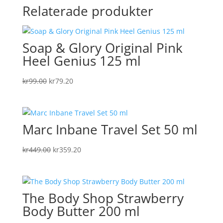
Relaterade produkter
Soap & Glory Original Pink
Heel Genius 125 ml
Det
Det
kr
99.00
kr
79.20
ursprungliga
nuvarande
priset
priset
var:
är:
Marc Inbane Travel Set 50 ml
kr99.00.
kr79.20.
Det
Det
kr
449.00
kr
359.20
ursprungliga
nuvarande
priset
priset
var:
är:
The Body Shop Strawberry
kr449.00.
kr359.20.
Body Butter 200 ml