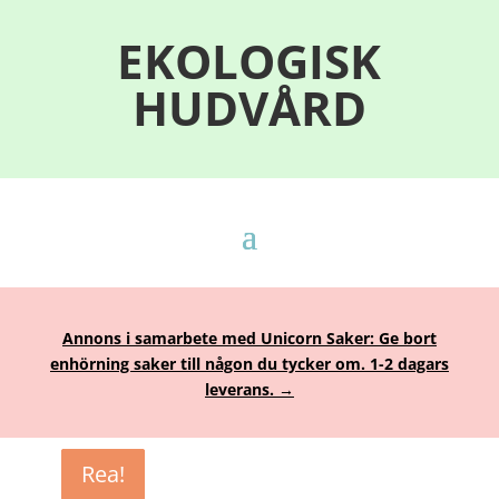
EKOLOGISK
HUDVÅRD
Annons i samarbete med Unicorn Saker: Ge bort
enhörning saker till någon du tycker om. 1-2 dagars
leverans. →
Rea!
Rea!
Rea!
Rea!