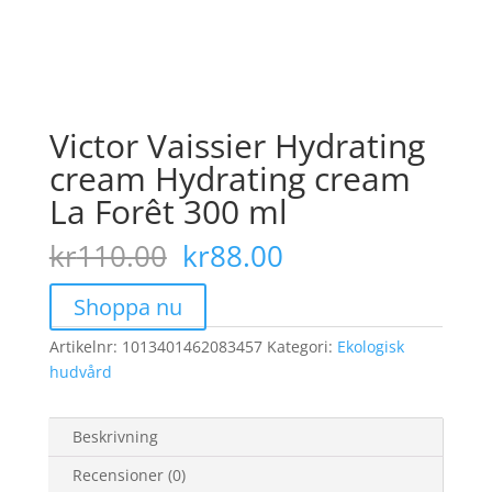
Victor Vaissier Hydrating
cream Hydrating cream
La Forêt 300 ml
Det
Det
kr
110.00
kr
88.00
ursprungliga
nuvarande
priset
priset
Shoppa nu
var:
är:
Artikelnr:
1013401462083457
kr110.00.
Kategori:
kr88.00.
Ekologisk
hudvård
Beskrivning
Recensioner (0)