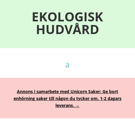
EKOLOGISK
HUDVÅRD
Annons i samarbete med Unicorn Saker: Ge bort
enhörning saker till någon du tycker om. 1-2 dagars
leverans. →