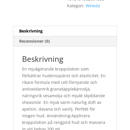
Kategori:
Weleda
Beskrivning
Recensioner (0)
Beskrivning
En mjukgörande kroppslotion som
förbättrar hudensspänst och elasticitet. En
rikare formula med cell-förnyande och
antioxidantrik granatäpplekärnolja,
näringsrik sesamolja och mjukt skyddande
sheasmör. En mjuk varm naturlig doft av
apelsin, davana och vanilj. Perfekt för
mogen hud. Användning:Applicera
kroppslotion på rengjord hud och massera
in vid behov.200 ml