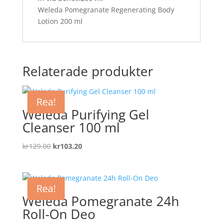
Weleda Pomegranate Regenerating Body
Lotion 200 ml
Relaterade produkter
Rea!
Weleda Purifying Gel
Cleanser 100 ml
Det
Det
kr
129.00
kr
103.20
ursprungliga
nuvarande
priset
priset
var:
är:
Rea!
kr129.00.
kr103.20.
Weleda Pomegranate 24h
Roll-On Deo