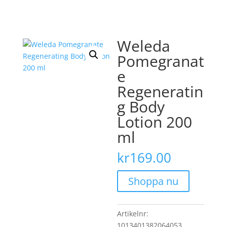
Weleda
Pomegranat
e
Regeneratin
g Body
Lotion 200
ml
kr
169.00
Shoppa nu
Artikelnr:
1013401382064053