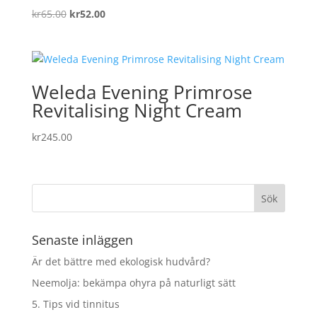
Det
Det
kr
65.00
kr
52.00
ursprungliga
nuvarande
priset
priset
var:
är:
kr65.00.
kr52.00.
Weleda Evening Primrose
Revitalising Night Cream
kr
245.00
Senaste inläggen
Är det bättre med ekologisk hudvård?
Neemolja: bekämpa ohyra på naturligt sätt
5. Tips vid tinnitus