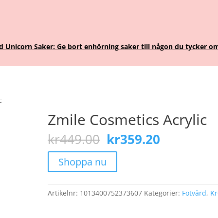
Unicorn Saker: Ge bort enhörning saker till någon du tycker om
c
Zmile Cosmetics Acrylic
Det
Det
kr
449.00
kr
359.20
ursprungliga
nuvarand
priset
priset
Shoppa nu
var:
är:
kr449.00.
kr359.20.
Artikelnr:
1013400752373607
Kategorier:
Fotvård
,
K