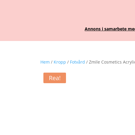
Annons i samarbete med 
Hem
/
Kropp
/
Fotvård
/ Zmile Cosmetics Acryli
Rea!