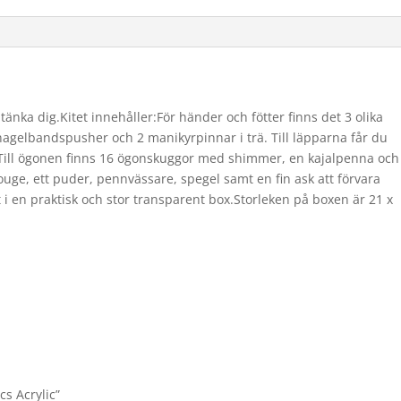
änka dig.Kitet innehåller:För händer och fötter finns det 3 olika
 nagelbandspusher och 2 manikyrpinnar i trä. Till läpparna får du
. Till ögonen finns 16 ögonskuggor med shimmer, en kajalpenna och
 rouge, ett puder, pennvässare, spegel samt en fin ask att förvara
t i en praktisk och stor transparent box.Storleken på boxen är 21 x
cs Acrylic”