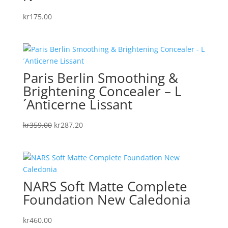
kr
175.00
Paris Berlin Smoothing &
Brightening Concealer – L
´Anticerne Lissant
Det
Det
kr
359.00
kr
287.20
ursprungliga
nuvarande
priset
priset
var:
är:
kr359.00.
kr287.20.
NARS Soft Matte Complete
Foundation New Caledonia
kr
460.00