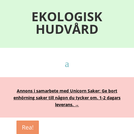
EKOLOGISK
HUDVÅRD
Annons i samarbete med Unicorn Saker: Ge bort
enhörning saker till någon du tycker om. 1-2 dagars
leverans. →
Rea!
Rea!