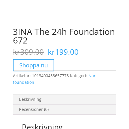
3INA The 24h Foundation
672
Det
Det
kr
309.00
kr
199.00
ursprungliga
nuvarande
priset
priset
Shoppa nu
var:
är:
Artikelnr:
1013400438657773
kr309.00.
Kategori:
kr199.00.
Nars
foundation
Beskrivning
Recensioner (0)
Beskrivning