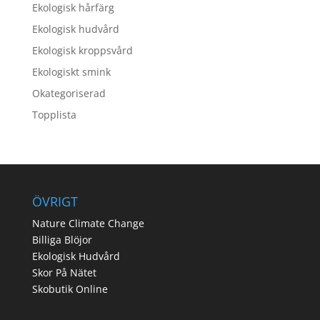
Ekologisk hårfärg
Ekologisk hudvård
Ekologisk kroppsvård
Ekologiskt smink
Okategoriserad
Topplista
ÖVRIGT
Nature Climate Change
Billiga Blöjor
Ekologisk Hudvård
Skor På Nätet
Skobutik Online