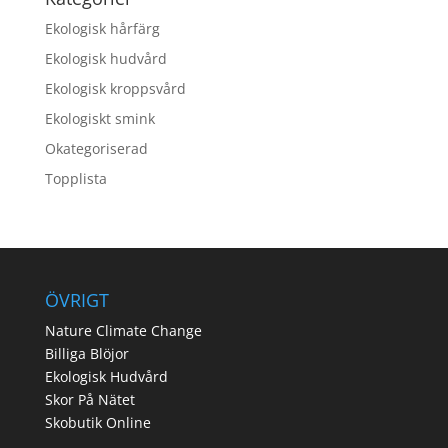
Ekologisk hårfärg
Ekologisk hudvård
Ekologisk kroppsvård
Ekologiskt smink
Okategoriserad
Topplista
ÖVRIGT
Nature Climate Change
Billiga Blöjor
Ekologisk Hudvård
Skor På Nätet
Skobutik Online