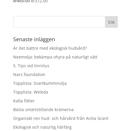
Det
Det
kr
465.00
kr
372.00
ursprungliga
nuvarande
priset
priset
var:
är:
kr465.00.
kr372.00.
Senaste inläggen
Är det bättre med ekologisk hudvård?
Neemolja: bekämpa ohyra på naturligt sätt
5. Tips vid tinnitus
Nars foundation
Topplista: Svartkumminolja
Topplista: Weleda
Kalla fötter
Bästa smärtstillande krämerna
Organiskt ren hud- och hårvård från Anita Grant
Ekologisk och naturlig hårfärg