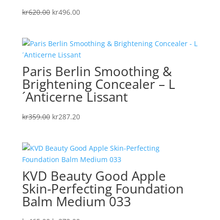
Det
Det
kr
620.00
kr
496.00
ursprungliga
nuvarande
priset
priset
var:
är:
kr620.00.
kr496.00.
Paris Berlin Smoothing &
Brightening Concealer – L
´Anticerne Lissant
Det
Det
kr
359.00
kr
287.20
ursprungliga
nuvarande
priset
priset
var:
är:
kr359.00.
kr287.20.
KVD Beauty Good Apple
Skin-Perfecting Foundation
Balm Medium 033