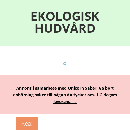
EKOLOGISK
HUDVÅRD
Annons i samarbete med Unicorn Saker: Ge bort
enhörning saker till någon du tycker om. 1-2 dagars
leverans. →
Rea!
Rea!
Rea!