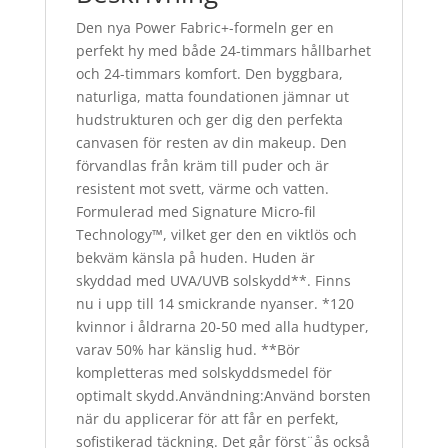
Den nya Power Fabric+-formeln ger en
perfekt hy med både 24-timmars hållbarhet
och 24-timmars komfort. Den byggbara,
naturliga, matta foundationen jämnar ut
hudstrukturen och ger dig den perfekta
canvasen för resten av din makeup. Den
förvandlas från kräm till puder och är
resistent mot svett, värme och vatten.
Formulerad med Signature Micro-fil
Technology™, vilket ger den en viktlös och
bekväm känsla på huden. Huden är
skyddad med UVA/UVB solskydd**. Finns
nu i upp till 14 smickrande nyanser. *120
kvinnor i åldrarna 20-50 med alla hudtyper,
varav 50% har känslig hud. **Bör
kompletteras med solskyddsmedel för
optimalt skydd.Användning:Använd borsten
när du applicerar för att får en perfekt,
sofistikerad täckning. Det går först¨ås också