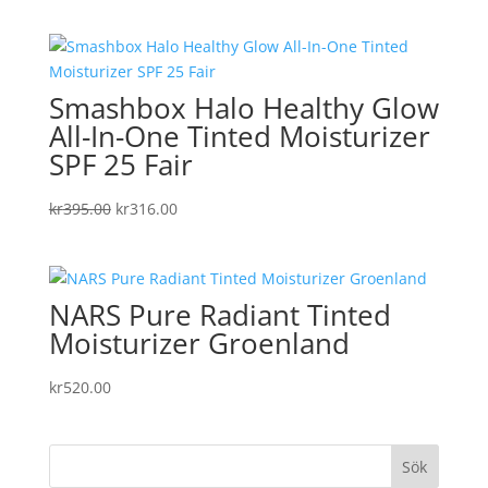
Smashbox Halo Healthy Glow
All-In-One Tinted Moisturizer
SPF 25 Fair
Det
Det
kr
395.00
kr
316.00
ursprungliga
nuvarande
priset
priset
var:
är:
NARS Pure Radiant Tinted
kr395.00.
kr316.00.
Moisturizer Groenland
kr
520.00