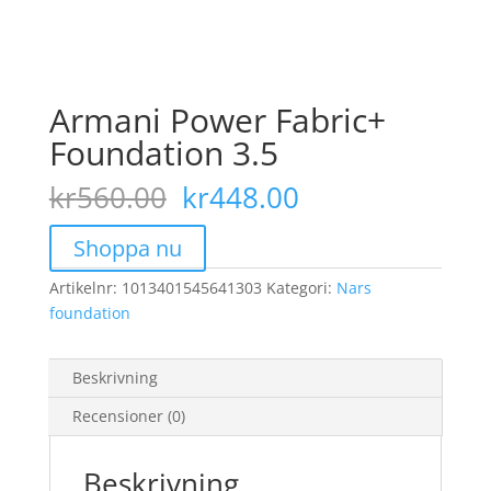
Armani Power Fabric+
Foundation 3.5
Det
Det
kr
560.00
kr
448.00
ursprungliga
nuvarande
priset
priset
Shoppa nu
var:
är:
Artikelnr:
1013401545641303
kr560.00.
Kategori:
kr448.00.
Nars
foundation
Beskrivning
Recensioner (0)
Beskrivning