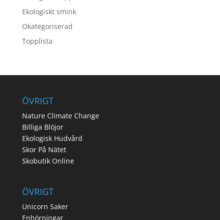
Ekologiskt smink
Okategoriserad
Topplista
ÖVRIGT
Nature Climate Change
Billiga Blöjor
Ekologisk Hudvård
Skor På Nätet
Skobutik Online
ÖVRIGT
Unicorn Saker
Enhörningar