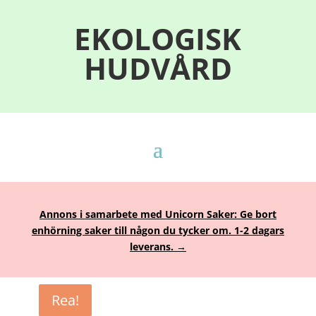
EKOLOGISK
HUDVÅRD
Annons i samarbete med Unicorn Saker: Ge bort
enhörning saker till någon du tycker om. 1-2 dagars
leverans. →
Rea!
Rea!