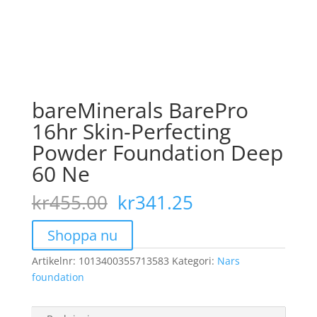
bareMinerals BarePro
16hr Skin-Perfecting
Powder Foundation Deep
60 Ne
Det
Det
kr
455.00
kr
341.25
ursprungliga
nuvarande
priset
priset
Shoppa nu
var:
är:
Artikelnr:
1013400355713583
kr455.00.
Kategori:
kr341.25.
Nars
foundation