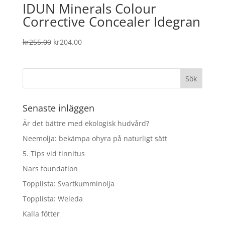
IDUN Minerals Colour
Corrective Concealer Idegran
Det
Det
kr
255.00
kr
204.00
ursprungliga
nuvarande
priset
priset
var:
är:
kr255.00.
kr204.00.
Senaste inläggen
Är det bättre med ekologisk hudvård?
Neemolja: bekämpa ohyra på naturligt sätt
5. Tips vid tinnitus
Nars foundation
Topplista: Svartkumminolja
Topplista: Weleda
Kalla fötter