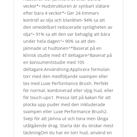
veckor*• Hudstrukturen är synbart slätare
efter bara 4 veckor*• Ger 24-timmars
kontroll av olja och blankhet• 94% sa att
den omedelbart reducerade synligheten av
olja^• 91% sa att den var behaglig att bära
under hela dagen^• 90% sa att den
jämnade ut hudtonen^*Baserat på en
klinisk studie med 47 deltagare^Baserat på
en konsumentstudie med 105
deltagare.Användning:Applicera formulan
torr med den medföljande svampen eller
tex med Luxe Performance Brush. Perfekt
för normal, kombinerad eller oljig hud, eller
för touch-ups​1. Pressa lätt på kakan för att
plocka upp puder med den inkluderade
svampen eller Luxe Performance Brush​2.
Svep för att jämna ut och tona men långa
utåtgående drag. Starta där du önskar mest
täckning​Om du har en torr hud, använd en