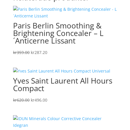
Paris Berlin Smoothing &
Brightening Concealer – L
´Anticerne Lissant
Det
Det
kr
359.00
kr
287.20
ursprungliga
nuvarande
priset
priset
var:
är:
Yves Saint Laurent All Hours
kr359.00.
kr287.20.
Compact
Det
Det
kr
620.00
kr
496.00
ursprungliga
nuvarande
priset
priset
var:
är:
kr620.00.
kr496.00.