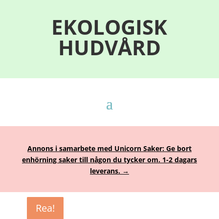
EKOLOGISK
HUDVÅRD
Annons i samarbete med Unicorn Saker: Ge bort
enhörning saker till någon du tycker om. 1-2 dagars
leverans. →
Rea!
Rea!
Rea!
Rea!