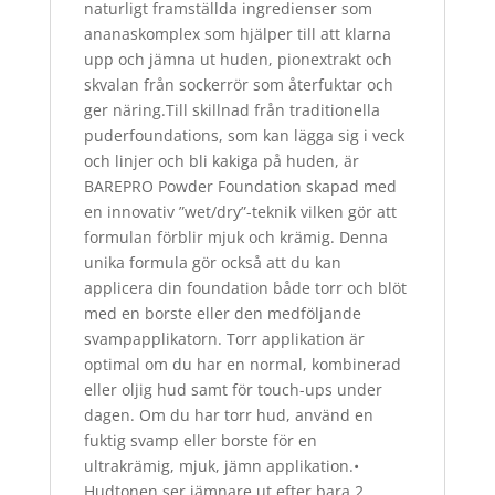
naturligt framställda ingredienser som
ananaskomplex som hjälper till att klarna
upp och jämna ut huden, pionextrakt och
skvalan från sockerrör som återfuktar och
ger näring.Till skillnad från traditionella
puderfoundations, som kan lägga sig i veck
och linjer och bli kakiga på huden, är
BAREPRO Powder Foundation skapad med
en innovativ ”wet/dry”-teknik vilken gör att
formulan förblir mjuk och krämig. Denna
unika formula gör också att du kan
applicera din foundation både torr och blöt
med en borste eller den medföljande
svampapplikatorn. Torr applikation är
optimal om du har en normal, kombinerad
eller oljig hud samt för touch-ups under
dagen. Om du har torr hud, använd en
fuktig svamp eller borste för en
ultrakrämig, mjuk, jämn applikation.•
Hudtonen ser jämnare ut efter bara 2