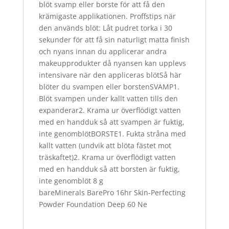
blöt svamp eller borste för att få den
krämigaste applikationen​. Proffstips när
den används blöt: Låt pudret torka i 30
sekunder för att få sin naturligt matta finish
och nyans innan du applicerar andra
makeupprodukter då nyansen kan upplevs
intensivare när den appliceras blöt​Så här
blöter du svampen eller borstenSVAMP1.
Blöt svampen under kallt vatten tills den
expanderar​2. Krama ur överflödigt vatten
med en handduk så att svampen är fuktig,
inte genomblöt​BORSTE​1. Fukta stråna med
kallt vatten (undvik att blöta fästet mot
träskaftet)​2. Krama ur överflödigt vatten
med en handduk så att borsten är fuktig,
inte genomblöt ​8 g
bareMinerals BarePro 16hr Skin-Perfecting
Powder Foundation Deep 60 Ne