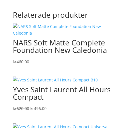
Relaterade produkter
NARS Soft Matte Complete
Foundation New Caledonia
kr
460.00
Yves Saint Laurent All Hours
Compact
Det
Det
kr
620.00
kr
496.00
ursprungliga
nuvarande
priset
priset
var:
är: