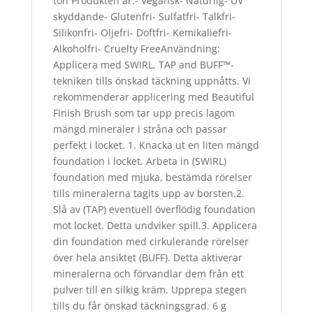
ton Produkten är:- Vegansk- Naturlig- UV
skyddande- Glutenfri- Sulfatfri- Talkfri-
Silikonfri- Oljefri- Doftfri- Kemikaliefri-
Alkoholfri- Cruelty FreeAnvändning:
Applicera med SWIRL, TAP and BUFF™-
tekniken tills önskad täckning uppnåtts. Vi
rekommenderar applicering med Beautiful
Finish Brush som tar upp precis lagom
mängd mineraler i stråna och passar
perfekt i locket. 1. Knacka ut en liten mängd
foundation i locket. Arbeta in (SWIRL)
foundation med mjuka, bestämda rörelser
tills mineralerna tagits upp av borsten.2.
Slå av (TAP) eventuell överflödig foundation
mot locket. Detta undviker spill.3. Applicera
din foundation med cirkulerande rörelser
över hela ansiktet (BUFF). Detta aktiverar
mineralerna och förvandlar dem från ett
pulver till en silkig kräm. Upprepa stegen
tills du får önskad täckningsgrad. 6 g