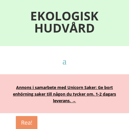
EKOLOGISK
HUDVÅRD
Annons i samarbete med Unicorn Saker: Ge bort
enhörning saker till någon du tycker om. 1-2 dagars
leverans. →
Rea!
Rea!
Rea!