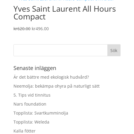
Yves Saint Laurent All Hours
kr620.00.
kr496.00.
Compact
Det
Det
kr
620.00
kr
496.00
ursprungliga
nuvarande
priset
priset
var:
är:
kr620.00.
kr496.00.
Senaste inläggen
Är det bättre med ekologisk hudvård?
Neemolja: bekämpa ohyra på naturligt sätt
5. Tips vid tinnitus
Nars foundation
Topplista: Svartkumminolja
Topplista: Weleda
Kalla fötter