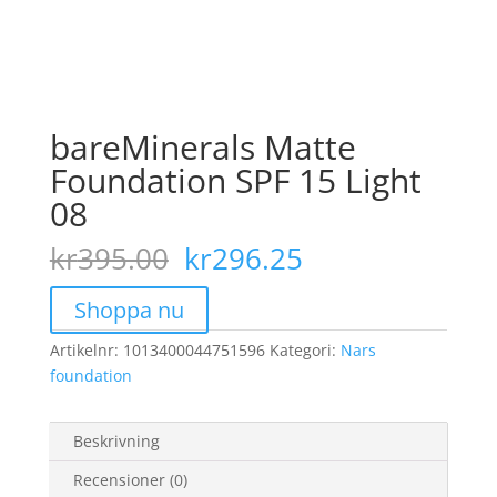
bareMinerals Matte
Foundation SPF 15 Light
08
Det
Det
kr
395.00
kr
296.25
ursprungliga
nuvarande
priset
priset
Shoppa nu
var:
är:
Artikelnr:
1013400044751596
kr395.00.
Kategori:
kr296.25.
Nars
foundation
Beskrivning
Recensioner (0)