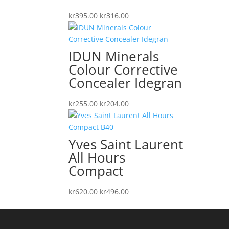
Det
Det
kr
395.00
kr
316.00
ursprungliga
nuvarande
priset
priset
var:
är:
IDUN Minerals
kr395.00.
kr316.00.
Colour Corrective
Concealer Idegran
Det
Det
kr
255.00
kr
204.00
ursprungliga
nuvarande
priset
priset
var:
är:
Yves Saint Laurent
kr255.00.
kr204.00.
All Hours
Compact
Det
Det
kr
620.00
kr
496.00
ursprungliga
nuvarande
priset
priset
var:
är: