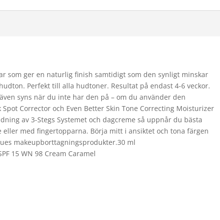
r som ger en naturlig finish samtidigt som den synligt minskar
dton. Perfekt till alla hudtoner. Resultat på endast 4-6 veckor.
 även syns när du inte har den på – om du använder den
 Spot Corrector och Even Better Skin Tone Correcting Moisturizer
ndning av 3-Stegs Systemet och dagcreme så uppnår du bästa
 eller med fingertopparna. Börja mitt i ansiktet och tona färgen
niques makeupborttagningsprodukter.30 ml
 SPF 15 WN 98 Cream Caramel