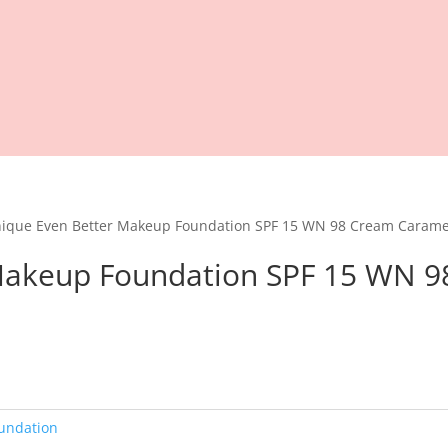
inique Even Better Makeup Foundation SPF 15 WN 98 Cream Carame
 Makeup Foundation SPF 15 WN 9
ande
00.
undation