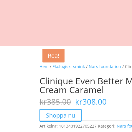
Rea!
Rea!
Rea!
Rea!
Hem
/
Ekologiskt smink
/
Nars foundation
/ Cl
Clinique Even Better
Cream Caramel
Det
Det
kr
385.00
kr
308.00
ursprungliga
nuvar
priset
priset
Shoppa nu
var:
är:
Artikelnr:
1013401922705227
kr385.00.
Kategori:
kr308.
Nars fo