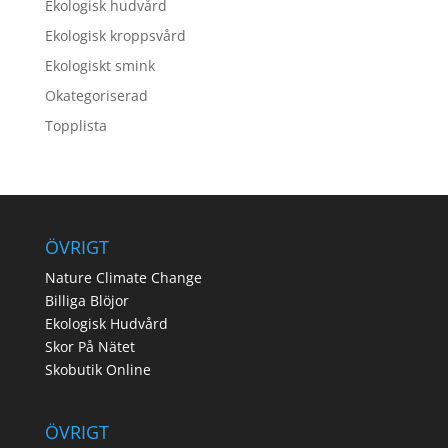
Ekologisk hudvård
Ekologisk kroppsvård
Ekologiskt smink
Okategoriserad
Topplista
ÖVRIGT
Nature Climate Change
Billiga Blöjor
Ekologisk Hudvård
Skor På Nätet
Skobutik Online
ÖVRIGT