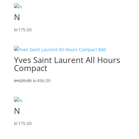
N
kr
175.00
Yves Saint Laurent All Hours
Compact
Det
Det
kr
620.00
kr
496.00
ursprungliga
nuvarande
priset
priset
var:
är:
N
kr620.00.
kr496.00.
kr
175.00