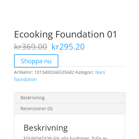
Ecooking Foundation 01
Det
Det
kr
369.00
kr
295.20
ursprungliga
nuvarande
priset
priset
Shoppa nu
var:
är:
Artikelnr:
1013400246535682
kr369.00.
Kategori:
kr295.20.
Nars
foundation
Beskrivning
Recensioner (0)
Beskrivning
FOUNDATION För alla hudtoner, fulla av