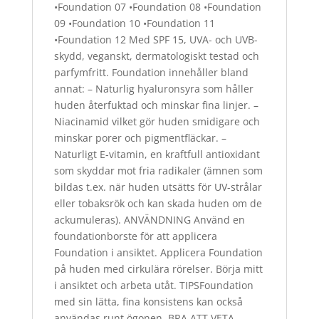
•Foundation 07 •Foundation 08 •Foundation
09 •Foundation 10 •Foundation 11
•Foundation 12 Med SPF 15, UVA- och UVB-
skydd, veganskt, dermatologiskt testad och
parfymfritt. Foundation innehåller bland
annat: – Naturlig hyaluronsyra som håller
huden återfuktad och minskar fina linjer. –
Niacinamid vilket gör huden smidigare och
minskar porer och pigmentfläckar. –
Naturligt E-vitamin, en kraftfull antioxidant
som skyddar mot fria radikaler (ämnen som
bildas t.ex. när huden utsätts för UV-strålar
eller tobaksrök och kan skada huden om de
ackumuleras). ANVÄNDNING Använd en
foundationborste för att applicera
Foundation i ansiktet. Applicera Foundation
på huden med cirkulära rörelser. Börja mitt
i ansiktet och arbeta utåt. TIPSFoundation
med sin lätta, fina konsistens kan också
användas runt ögonen. BRA ATT VETA