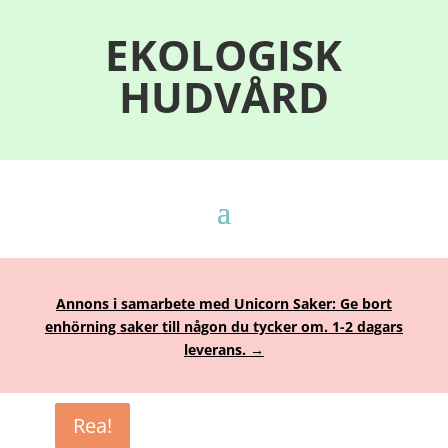
EKOLOGISK
HUDVÅRD
Annons i samarbete med Unicorn Saker: Ge bort
enhörning saker till någon du tycker om. 1-2 dagars
leverans. →
Rea!
Rea!