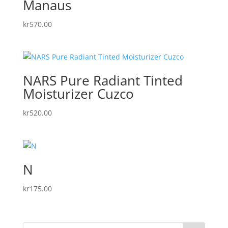
Manaus
kr
570.00
NARS Pure Radiant Tinted
Moisturizer Cuzco
kr
520.00
N
kr
175.00