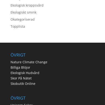
Ekologisk kroppsvård
Ekologiskt smink
Okategoriserad
Topplista
ÖVRIGT
Nature Climate Change
Billiga Blöjor
Ekologisk Hudvård
Skor På Nätet
Skobutik Online
ÖVRIGT