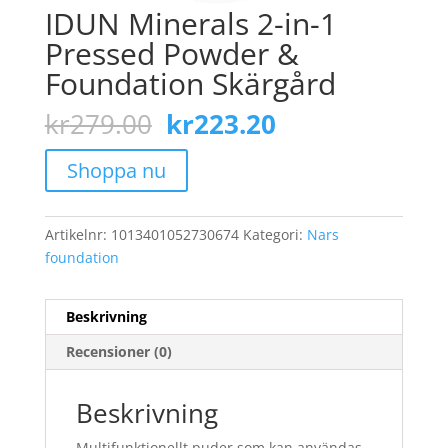
IDUN Minerals 2-in-1
Pressed Powder &
Foundation Skärgård
Det
Det
kr
279.00
kr
223.20
ursprungliga
nuvarande
priset
priset
Shoppa nu
var:
är:
kr279.00.
kr223.20.
Artikelnr:
1013401052730674
Kategori:
Nars
foundation
Beskrivning
Recensioner (0)
Beskrivning
Multifunktionellt puder som kan användas