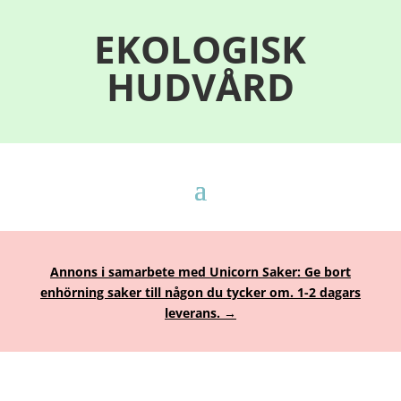
EKOLOGISK
HUDVÅRD
Annons i samarbete med Unicorn Saker: Ge bort
enhörning saker till någon du tycker om. 1-2 dagars
leverans. →