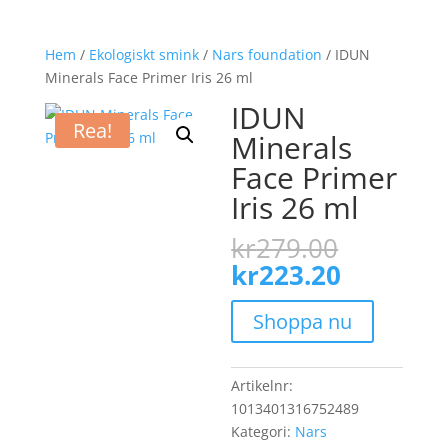
Hem
/
Ekologiskt smink
/
Nars foundation
/ IDUN
Minerals Face Primer Iris 26 ml
IDUN
Rea!
Minerals
Face Primer
Iris 26 ml
Det
kr
279.00
ursprun
Det
kr
223.20
priset
nuvaran
var:
priset
Shoppa nu
kr279.0
är:
kr223.20
Artikelnr:
1013401316752489
Kategori:
Nars