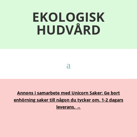
EKOLOGISK
HUDVÅRD
Annons i samarbete med Unicorn Saker: Ge bort
enhörning saker till någon du tycker om. 1-2 dagars
leverans. →