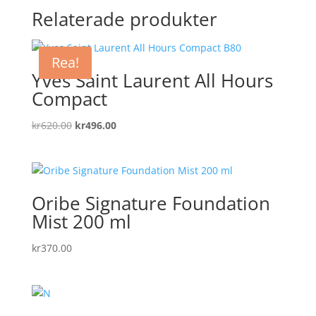
Relaterade produkter
Rea!
Yves Saint Laurent All Hours
Compact
Det
Det
kr
620.00
kr
496.00
ursprungliga
nuvarande
priset
priset
var:
är:
kr620.00.
kr496.00.
Oribe Signature Foundation
Mist 200 ml
kr
370.00