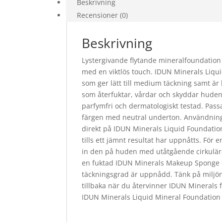
Beskrivning
Recensioner (0)
Beskrivning
Lystergivande flytande mineralfoundation 
med en viktlös touch. IDUN Minerals Liqu
som ger lätt till medium täckning samt är
som återfuktar, vårdar och skyddar hude
parfymfri och dermatologiskt testad. Pass
färgen med neutral underton. Användnin
direkt på IDUN Minerals Liquid Foundatio
tills ett jämnt resultat har uppnåtts. För
in den på huden med utåtgående cirkulära
en fuktad IDUN Minerals Makeup Sponge oc
täckningsgrad är uppnådd. Tänk på miljö
tillbaka när du återvinner IDUN Minerals 
IDUN Minerals Liquid Mineral Foundation