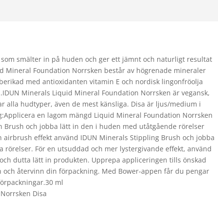
som smälter in på huden och ger ett jämnt och naturligt resultat
id Mineral Foundation Norrsken består av högrenade mineraler
 berikad med antioxidanten vitamin E och nordisk lingonfröolja
n.IDUN Minerals Liquid Mineral Foundation Norrsken är vegansk,
ar alla hudtyper, även de mest känsliga. Disa är ljus/medium i
g:Applicera en lagom mängd Liquid Mineral Foundation Norrsken
n Brush och jobba lätt in den i huden med utåtgående rörelser
 en airbrush effekt använd IDUN Minerals Stippling Brush och jobba
 rörelser. För en utsuddad och mer lystergivande effekt, använd
h dutta lätt in produkten. Upprepa appliceringen tills önskad
n och återvinn din förpackning. Med Bower-appen får du pengar
förpackningar.30 ml
 Norrsken Disa