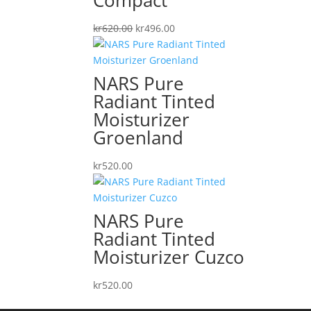
Det
Det
kr
620.00
kr
496.00
ursprungliga
nuvarande
priset
priset
var:
är:
NARS Pure
kr620.00.
kr496.00.
Radiant Tinted
Moisturizer
Groenland
kr
520.00
NARS Pure
Radiant Tinted
Moisturizer Cuzco
kr
520.00