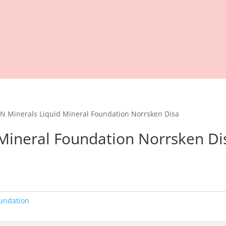
N Minerals Liquid Mineral Foundation Norrsken Disa
Mineral Foundation Norrsken Di
ande
20.
undation