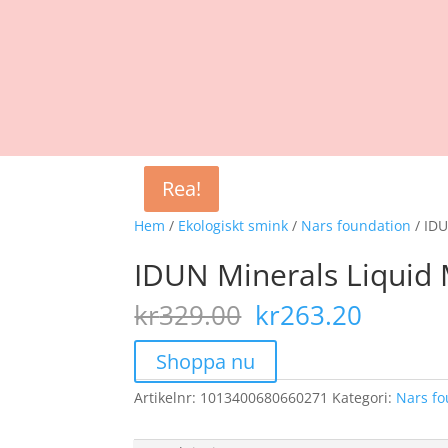
Rea!
Rea!
Hem
/
Ekologiskt smink
/
Nars foundation
/ IDU
IDUN Minerals Liquid 
Det
Det
kr
329.00
kr
263.20
ursprungliga
nuvar
priset
priset
Shoppa nu
var:
är:
Artikelnr:
1013400680660271
kr329.00.
Kategori:
kr263.
Nars fo